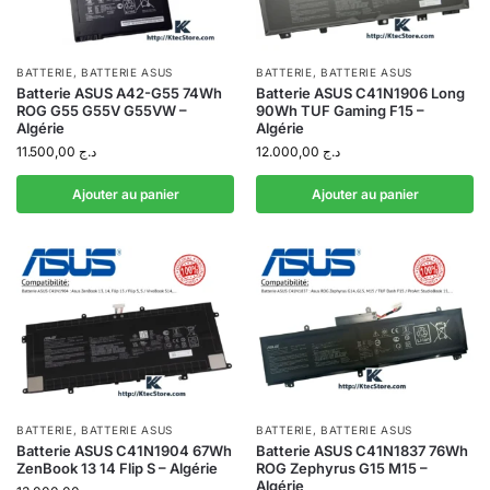
BATTERIE
,
BATTERIE ASUS
BATTERIE
,
BATTERIE ASUS
Batterie ASUS A42-G55 74Wh
Batterie ASUS C41N1906 Long
ROG G55 G55V G55VW –
90Wh TUF Gaming F15 –
Algérie
Algérie
11.500,00
د.ج
12.000,00
د.ج
Ajouter au panier
Ajouter au panier
BATTERIE
,
BATTERIE ASUS
BATTERIE
,
BATTERIE ASUS
Batterie ASUS C41N1904 67Wh
Batterie ASUS C41N1837 76Wh
ZenBook 13 14 Flip S – Algérie
ROG Zephyrus G15 M15 –
Algérie