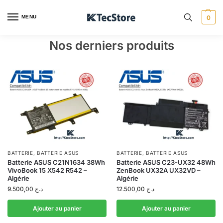
MENU
0
Nos derniers produits
BATTERIE
,
BATTERIE ASUS
BATTERIE
,
BATTERIE ASUS
Batterie ASUS C21N1634 38Wh
Batterie ASUS C23-UX32 48Wh
VivoBook 15 X542 R542 –
ZenBook UX32A UX32VD –
Algérie
Algérie
9.500,00
د.ج
12.500,00
د.ج
Ajouter au panier
Ajouter au panier