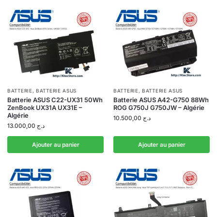
BATTERIE
,
BATTERIE ASUS
BATTERIE
,
BATTERIE ASUS
Batterie ASUS C22-UX31 50Wh
Batterie ASUS A42-G750 88Wh
ZenBook UX31A UX31E –
ROG G750J G750JW – Algérie
Algérie
10.500,00
د.ج
13.000,00
د.ج
Ajouter au panier
Ajouter au panier