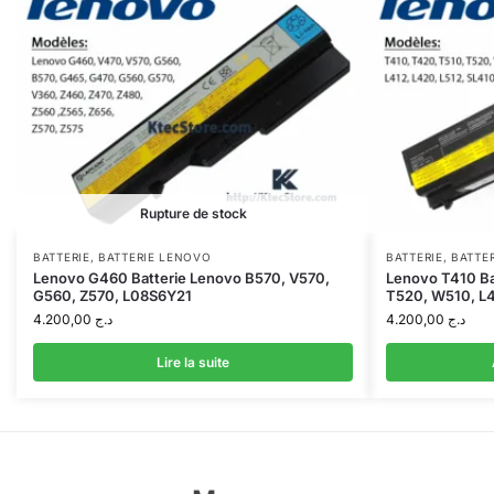
Rupture de stock
BATTERIE
,
BATTERIE LENOVO
BATTERIE
,
BATTE
Lenovo G460 Batterie Lenovo B570, V570,
Lenovo T410 Ba
G560, Z570, L08S6Y21
T520, W510, L
4.200,00
د.ج
4.200,00
د.ج
Lire la suite