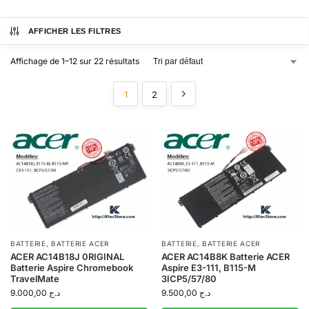
AFFICHER LES FILTRES
Affichage de 1–12 sur 22 résultats
1
2
BATTERIE
,
BATTERIE ACER
BATTERIE
,
BATTERIE ACER
ACER AC14B18J 0RIGINAL
ACER AC14B8K Batterie ACER
Batterie Aspire Chromebook
Aspire E3-111, B115-M
TravelMate
3ICP5/57/80
9.000,00
د.ج
9.500,00
د.ج