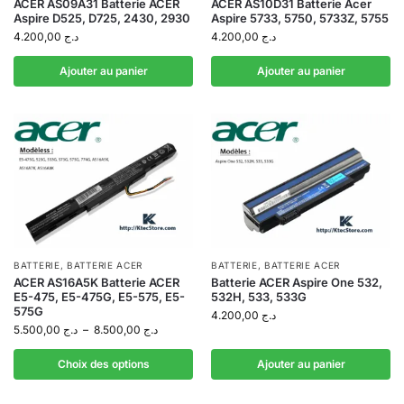
ACER AS09A31 Batterie ACER
ACER AS10D31 Batterie Acer
Aspire D525, D725, 2430, 2930
Aspire 5733, 5750, 5733Z, 5755
4.200,00
د.ج
4.200,00
د.ج
Ajouter au panier
Ajouter au panier
BATTERIE
,
BATTERIE ACER
BATTERIE
,
BATTERIE ACER
ACER AS16A5K Batterie ACER
Batterie ACER Aspire One 532,
E5-475, E5-475G, E5-575, E5-
532H, 533, 533G
575G
4.200,00
د.ج
5.500,00
د.ج
–
8.500,00
د.ج
Choix des options
Ajouter au panier