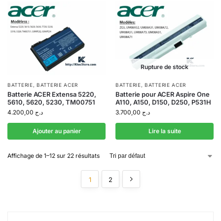
Rupture de stock
BATTERIE
,
BATTERIE ACER
BATTERIE
,
BATTERIE ACER
Batterie ACER Extensa 5220,
Batterie pour ACER Aspire One
5610, 5620, 5230, TM00751
A110, A150, D150, D250, P531H
4.200,00
د.ج
3.700,00
د.ج
Ajouter au panier
Lire la suite
Affichage de 1–12 sur 22 résultats
1
2