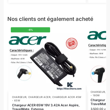
Nos clients ont également acheté
-6%
CHARGEUR
,
C
- 180W
CHARGEUR
,
CHARGEUR ACER
,
CHARGEUR ACER 45W
Chargeur AC
- 65W
TravelMate, 
Chargeur ACER 65W 19V 3.42A Acer Aspire,
TravelMate, Extensa
3.500,00
د.ج