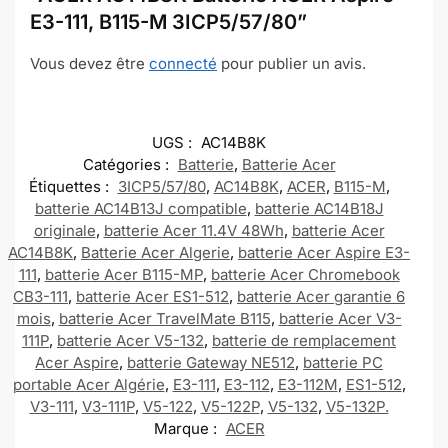
E3-111, B115-M 3ICP5/57/80”
Vous devez être
connecté
pour publier un avis.
UGS :
AC14B8K
Catégories :
Batterie
,
Batterie Acer
Étiquettes :
3ICP5/57/80
,
AC14B8K
,
ACER
,
B115-M
,
batterie AC14B13J compatible
,
batterie AC14B18J
originale
,
batterie Acer 11.4V 48Wh
,
batterie Acer
AC14B8K
,
Batterie Acer Algerie
,
batterie Acer Aspire E3-
111
,
batterie Acer B115-MP
,
batterie Acer Chromebook
CB3-111
,
batterie Acer ES1-512
,
batterie Acer garantie 6
mois
,
batterie Acer TravelMate B115
,
batterie Acer V3-
111P
,
batterie Acer V5-132
,
batterie de remplacement
Acer Aspire
,
batterie Gateway NE512
,
batterie PC
portable Acer Algérie
,
E3-111
,
E3-112
,
E3-112M
,
ES1-512
,
V3-111
,
V3-111P
,
V5-122
,
V5-122P
,
V5-132
,
V5-132P.
Marque :
ACER