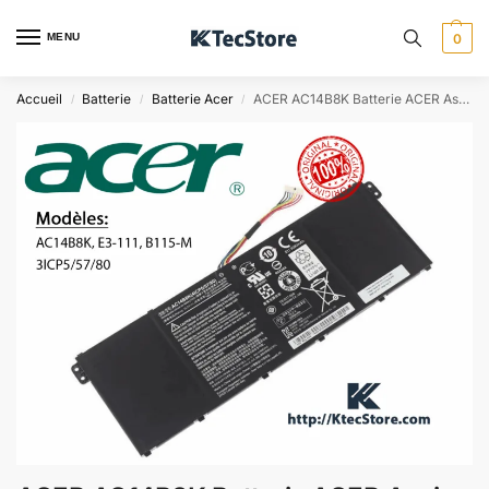
MENU
0
Accueil
Batterie
Batterie Acer
ACER AC14B8K Batterie ACER Aspire E3-111, B115-M 3ICP5/57/80
/
/
/