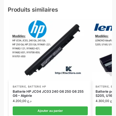
Produits similaires
BATTERIE
,
BATTERIE HP
BATTERIE
,
BA
Batterie HP JC04 JC03 240 G6 250 G6 255
Batterie po
G6 – Algérie
S205, U160
4.200,00
د.ج
4.300,00
د.ج
Ajouter au panier