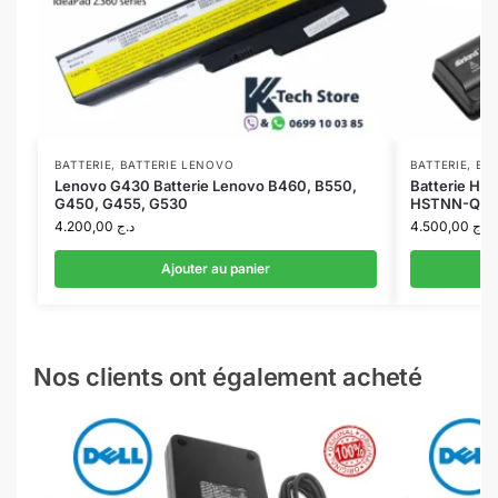
BATTERIE
,
BATTERIE LENOVO
BATTERIE
,
BAT
Lenovo G430 Batterie Lenovo B460, B550,
Batterie H
G450, G455, G530
HSTNN-Q35C
4.200,00
د.ج
4.500,00
د.ج
Ajouter au panier
Nos clients ont également acheté