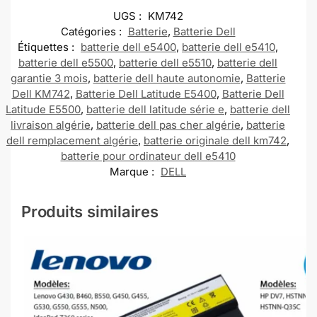
UGS :
KM742
Catégories :
Batterie
,
Batterie Dell
Étiquettes :
batterie dell e5400
,
batterie dell e5410
,
batterie dell e5500
,
batterie dell e5510
,
batterie dell
garantie 3 mois
,
batterie dell haute autonomie
,
Batterie
Dell KM742
,
Batterie Dell Latitude E5400
,
Batterie Dell
Latitude E5500
,
batterie dell latitude série e
,
batterie dell
livraison algérie
,
batterie dell pas cher algérie
,
batterie
dell remplacement algérie
,
batterie originale dell km742
,
batterie pour ordinateur dell e5410
Marque :
DELL
Produits similaires