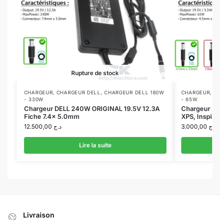
Rupture de stock
CHARGEUR
,
CHARGEUR DELL
,
CHARGEUR DELL 180W
CHARGEUR
,
C
- 330W
- 65W
Chargeur DELL 240W ORIGINAL 19.5V 12.3A
Chargeur DE
Fiche 7.4x 5.0mm
XPS, Inspiro
12.500,00
د.ج
3.000,00
د.ج
Lire la suite
Livraison