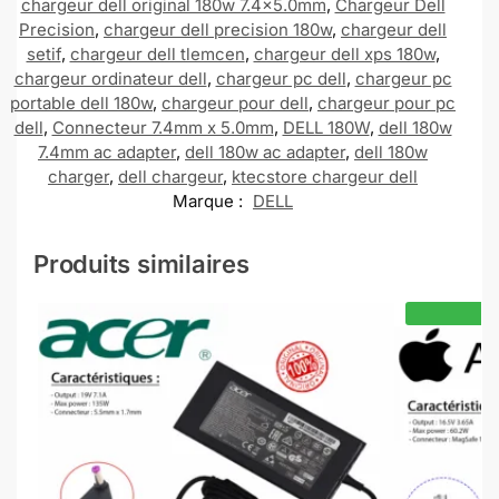
chargeur dell original 180w 7.4x5.0mm
,
Chargeur Dell
Precision
,
chargeur dell precision 180w
,
chargeur dell
setif
,
chargeur dell tlemcen
,
chargeur dell xps 180w
,
chargeur ordinateur dell
,
chargeur pc dell
,
chargeur pc
portable dell 180w
,
chargeur pour dell
,
chargeur pour pc
dell
,
Connecteur 7.4mm x 5.0mm
,
DELL 180W
,
dell 180w
7.4mm ac adapter
,
dell 180w ac adapter
,
dell 180w
charger
,
dell chargeur
,
ktecstore chargeur dell
Marque :
DELL
Produits similaires
-6