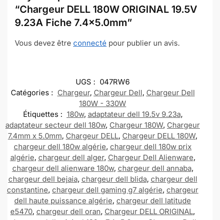
“Chargeur DELL 180W ORIGINAL 19.5V
9.23A Fiche 7.4×5.0mm”
Vous devez être
connecté
pour publier un avis.
UGS :
047RW6
Catégories :
Chargeur
,
Chargeur Dell
,
Chargeur Dell
180W - 330W
Étiquettes :
180w
,
adaptateur dell 19.5v 9.23a
,
adaptateur secteur dell 180w
,
Chargeur 180W
,
Chargeur
7.4mm x 5.0mm
,
Chargeur DELL
,
Chargeur DELL 180W
,
chargeur dell 180w algérie
,
chargeur dell 180w prix
algérie
,
chargeur dell alger
,
Chargeur Dell Alienware
,
chargeur dell alienware 180w
,
chargeur dell annaba
,
chargeur dell bejaia
,
chargeur dell blida
,
chargeur dell
constantine
,
chargeur dell gaming g7 algérie
,
chargeur
dell haute puissance algérie
,
chargeur dell latitude
e5470
,
chargeur dell oran
,
Chargeur DELL ORIGINAL
,