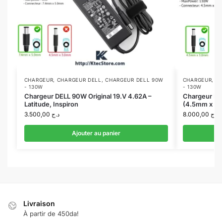
CHARGEUR
,
CHARGEUR DELL
,
CHARGEUR DELL 90W
CHARGEUR
,
C
- 130W
- 130W
Chargeur DELL 90W Original 19.V 4.62A –
Chargeur DE
Latitude, Inspiron
(4.5mm x 3
3.500,00
د.ج
8.000,00
د.ج
Ajouter au panier
Livraison
À partir de 450da!