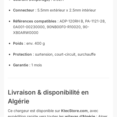
Connecteur
: 5.5mm extérieur x 2.5mm intérieur
Références compatibles
: ADP-120RH B, PA-1121-28,
0A001-00230000, 90NB00F0-R10020, 90-
XB0ARW0000
Poids
: env. 400 g
Protection
: surtension, court-circuit, surchauffe
Garantie
: 1 mois
Livraison & disponibilité en
Algérie
Ce chargeur est disponible sur
KtecStore.com
, avec
expédition rapide vers toutes les
wilayas d’Algérie
: Alger,