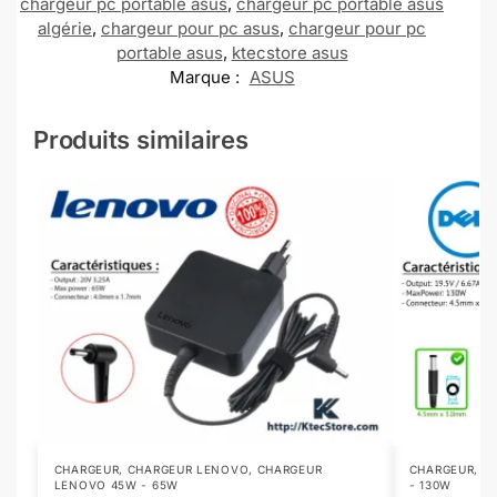
chargeur pc portable asus
,
chargeur pc portable asus
algérie
,
chargeur pour pc asus
,
chargeur pour pc
portable asus
,
ktecstore asus
Marque :
ASUS
Produits similaires
CHARGEUR
,
CHARGEUR LENOVO
,
CHARGEUR
CHARGEUR
,
C
LENOVO 45W - 65W
- 130W