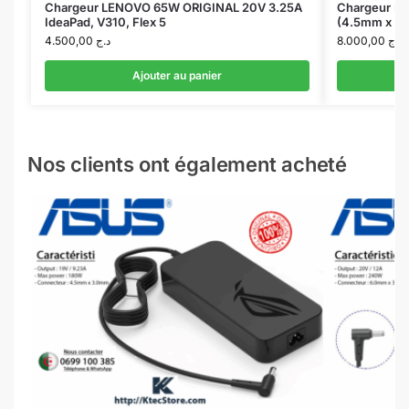
Chargeur LENOVO 65W ORIGINAL 20V 3.25A
Chargeur DE
IdeaPad, V310, Flex 5
(4.5mm x 3
4.500,00
د.ج
8.000,00
د.ج
Ajouter au panier
Nos clients ont également acheté