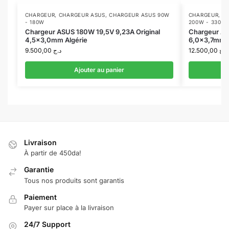
CHARGEUR
,
CHARGEUR ASUS
,
CHARGEUR ASUS 90W
CHARGEUR
,
C
- 180W
200W - 330W
Chargeur ASUS 180W 19,5V 9,23A Original
Chargeur AS
4,5×3,0mm Algérie
6,0×3,7mm R
9.500,00
د.ج
12.500,00
د.ج
Ajouter au panier
Livraison
À partir de 450da!
Garantie
Tous nos produits sont garantis
Paiement
Payer sur place à la livraison
24/7 Support