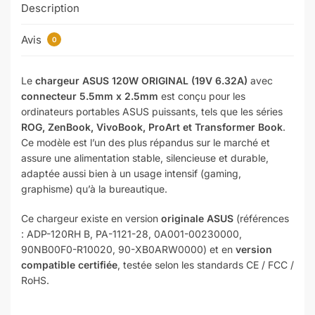
Description
Avis
0
Le
chargeur ASUS 120W ORIGINAL (19V 6.32A)
avec
connecteur 5.5mm x 2.5mm
est conçu pour les
ordinateurs portables ASUS puissants, tels que les séries
ROG, ZenBook, VivoBook, ProArt et Transformer Book
.
Ce modèle est l’un des plus répandus sur le marché et
assure une alimentation stable, silencieuse et durable,
adaptée aussi bien à un usage intensif (gaming,
graphisme) qu’à la bureautique.
Ce chargeur existe en version
originale ASUS
(références
: ADP-120RH B, PA-1121-28, 0A001-00230000,
90NB00F0-R10020, 90-XB0ARW0000) et en
version
compatible certifiée
, testée selon les standards CE / FCC /
RoHS.