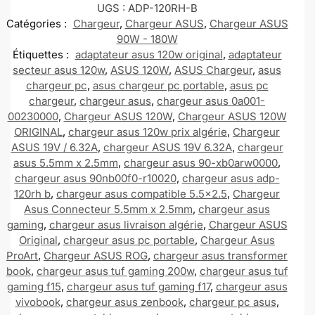
UGS :
ADP-120RH-B
Catégories :
Chargeur
,
Chargeur ASUS
,
Chargeur ASUS
90W - 180W
Étiquettes :
adaptateur asus 120w original
,
adaptateur
secteur asus 120w
,
ASUS 120W
,
ASUS Chargeur
,
asus
chargeur pc
,
asus chargeur pc portable
,
asus pc
chargeur
,
chargeur asus
,
chargeur asus 0a001-
00230000
,
Chargeur ASUS 120W
,
Chargeur ASUS 120W
ORIGINAL
,
chargeur asus 120w prix algérie
,
Chargeur
ASUS 19V / 6.32A
,
chargeur ASUS 19V 6.32A
,
chargeur
asus 5.5mm x 2.5mm
,
chargeur asus 90-xb0arw0000
,
chargeur asus 90nb00f0-r10020
,
chargeur asus adp-
120rh b
,
chargeur asus compatible 5.5x2.5
,
Chargeur
Asus Connecteur 5.5mm x 2.5mm
,
chargeur asus
gaming
,
chargeur asus livraison algérie
,
Chargeur ASUS
Original
,
chargeur asus pc portable
,
Chargeur Asus
ProArt
,
Chargeur ASUS ROG
,
chargeur asus transformer
book
,
chargeur asus tuf gaming 200w
,
chargeur asus tuf
gaming f15
,
chargeur asus tuf gaming f17
,
chargeur asus
vivobook
,
chargeur asus zenbook
,
chargeur pc asus
,