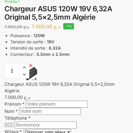
Promo !
Chargeur ASUS 120W 19V 6,32A
Original 5,5×2,5mm Algérie
7.000,00
د.ج
7.500,00
د.ج
-7%
Puissance :
120W
Tension de sortie :
19V
Intensité de sortie :
6.32A
Connecteur :
5.5mm x 2.5mm
Chargeur ASUS 120W 19V 6,32A Original 5,5x2,5mm
Algérie
7.000,00
د.ج
Prénom
*
Nom
*
Téléphone
*
🇩🇿
Wilaya
*