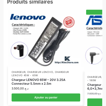
Produits similaires
-7
CHARGEUR
,
CHARGEUR LENOVO
,
CHARGEUR
LENOVO 45W - 65W
CHARGEUR
,
C
Chargeur LENOVO 65W – 20V 3.25A
- 180W
Connecteur 5.5mm x 2.5m
Chargeur AS
3.500,00
د.ج
6,0×3,7mm R
7.500,00
د.ج
Ajouter au panier