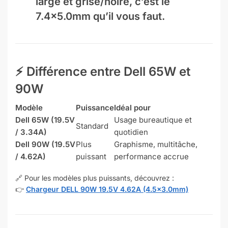
large et grise/noire, c’est le
7.4×5.0mm
qu’il vous faut.
⚡
Différence entre Dell 65W et
90W
Modèle
Puissance
Idéal pour
Dell 65W (19.5V
Usage bureautique et
Standard
/ 3.34A)
quotidien
Dell 90W (19.5V
Plus
Graphisme, multitâche,
/ 4.62A)
puissant
performance accrue
🔗 Pour les modèles plus puissants, découvrez :
👉
Chargeur DELL 90W 19.5V 4.62A (4.5×3.0mm)