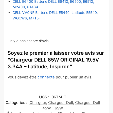
DELL E6400 Batterie DELL E6410, E6500, E6510,
M2400, PT434
DELL VV0NF Batterie DELL E5440, Latitude E5540,
WGCW6, M7T5F
Il n’y a pas encore d’avis.
Soyez le premier à laisser votre avis sur
“Chargeur DELL 65W ORIGINAL 19.5V
3.34A – Latitude, Inspiron”
Vous devez être
connecté
pour publier un avis.
UGS :
06TM1C
Catégories :
Chargeur
,
Chargeur Dell
,
Chargeur Dell
45W - 65W