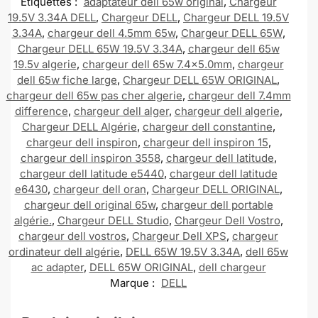
Étiquettes :
adaptateur dell 65w original
,
Chargeur
19.5V 3.34A DELL
,
Chargeur DELL
,
Chargeur DELL 19.5V
3.34A
,
chargeur dell 4.5mm 65w
,
Chargeur DELL 65W
,
Chargeur DELL 65W 19.5V 3.34A
,
chargeur dell 65w
19.5v algerie
,
chargeur dell 65w 7.4x5.0mm
,
chargeur
dell 65w fiche large
,
Chargeur DELL 65W ORIGINAL
,
chargeur dell 65w pas cher algerie
,
chargeur dell 7.4mm
difference
,
chargeur dell alger
,
chargeur dell algerie
,
Chargeur DELL Algérie
,
chargeur dell constantine
,
chargeur dell inspiron
,
chargeur dell inspiron 15
,
chargeur dell inspiron 3558
,
chargeur dell latitude
,
chargeur dell latitude e5440
,
chargeur dell latitude
e6430
,
chargeur dell oran
,
Chargeur DELL ORIGINAL
,
chargeur dell original 65w
,
chargeur dell portable
algérie.
,
Chargeur DELL Studio
,
Chargeur Dell Vostro
,
chargeur dell vostros
,
Chargeur Dell XPS
,
chargeur
ordinateur dell algérie
,
DELL 65W 19.5V 3.34A
,
dell 65w
ac adapter
,
DELL 65W ORIGINAL
,
dell chargeur
Marque :
DELL