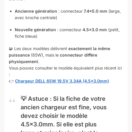
Ancienne génération
: connecteur
7.4×5.0 mm
(large,
avec broche centrale)
Nouvelle génération
: connecteur
4.5×3.0 mm
(petit,
fiche bleue)
🧩 Les deux modèles délivrent
exactement la même
puissance
(65W), mais le
connecteur diffère
physiquement
.
Vous pouvez consulter le modèle équivalent plus récent ici
:
👉
Chargeur DELL 65W 19.5V 3.34A (4.5×3.0mm)
💡
Astuce
: Si la fiche de votre
ancien chargeur est fine, vous
devez choisir le modèle
4.5×3.0mm
. Si elle est plus