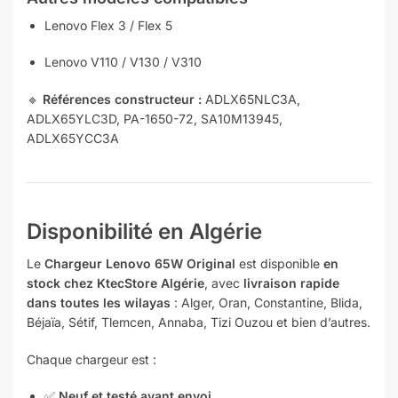
Lenovo Flex 3 / Flex 5
Lenovo V110 / V130 / V310
🔹
Références constructeur :
ADLX65NLC3A,
ADLX65YLC3D, PA-1650-72, SA10M13945,
ADLX65YCC3A
Disponibilité en Algérie
Le
Chargeur Lenovo 65W Original
est disponible
en
stock chez KtecStore Algérie
, avec
livraison rapide
dans toutes les wilayas
: Alger, Oran, Constantine, Blida,
Béjaïa, Sétif, Tlemcen, Annaba, Tizi Ouzou et bien d’autres.
Chaque chargeur est :
✅
Neuf et testé avant envoi