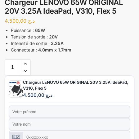
Chargeur LENOVO 65W ORIGINAL
20V 3.25A IdeaPad, V310, Flex 5
4.500,00
د.ج
Puissance :
65W
Tension de sortie :
20V
Intensité de sortie :
3.25A
Connecteur :
4.0mm x 1.7mm
Chargeur LENOVO 65W ORIGINAL 20V 3.25A IdeaPad,
V310, Flex 5
4.500,00
د.ج
Prénom
*
Nom
*
Téléphone
*
🇩🇿