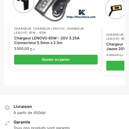
CHARGEUR
,
CHARGEUR LENOVO
,
CHARGEUR
LENOVO 45W - 65W
CHARGEUR
,
C
Chargeur LENOVO 65W – 20V 3.25A
LENOVO 45W 
Connecteur 5.5mm x 2.5m
Chargeur L
3.500,00
د.ج
Jaune 20V 2
4.000,00
د.ج
Ajouter au panier
Livraison
À partir de 450da!
Garantie
Tous nos produits sont garantis