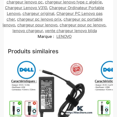
chargeur lenovo pc
,
chargeur lenovo type c algérie
,
Chargeur Lenovo V310
,
Chargeur Ordinateur Portable
Lenovo
,
chargeur original
,
Chargeur PC Lenovo pas
cher
,
chargeur pc lenovo prix
,
chargeur pc portable
lenovo
,
chargeur pour lenovo
,
chargeur pour pc lenovo
,
lenovo chargeur
,
vente chargeur lenovo blida
Marque :
LENOVO
Produits similaires