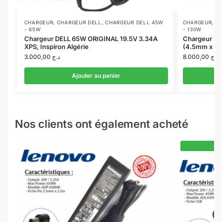
CHARGEUR
,
CHARGEUR DELL
,
CHARGEUR DELL 45W
CHARGEUR
,
C
- 65W
- 130W
Chargeur DELL 65W ORIGINAL 19.5V 3.34A
Chargeur DE
XPS, Inspiron Algérie
(4.5mm x 3
3.000,00
د.ج
8.000,00
د.ج
Ajouter au panier
Nos clients ont également acheté
-1