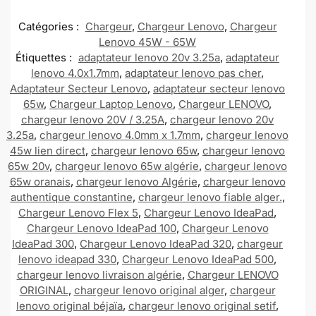
Catégories :
Chargeur
,
Chargeur Lenovo
,
Chargeur
Lenovo 45W - 65W
Étiquettes :
adaptateur lenovo 20v 3.25a
,
adaptateur
lenovo 4.0x1.7mm
,
adaptateur lenovo pas cher
,
Adaptateur Secteur Lenovo
,
adaptateur secteur lenovo
65w
,
Chargeur Laptop Lenovo
,
Chargeur LENOVO
,
chargeur lenovo 20V / 3.25A
,
chargeur lenovo 20v
3.25a
,
chargeur lenovo 4.0mm x 1.7mm
,
chargeur lenovo
45w lien direct
,
chargeur lenovo 65w
,
chargeur lenovo
65w 20v
,
chargeur lenovo 65w algérie
,
chargeur lenovo
65w oranais
,
chargeur lenovo Algérie
,
chargeur lenovo
authentique constantine
,
chargeur lenovo fiable alger.
,
Chargeur Lenovo Flex 5
,
Chargeur Lenovo IdeaPad
,
Chargeur Lenovo IdeaPad 100
,
Chargeur Lenovo
IdeaPad 300
,
Chargeur Lenovo IdeaPad 320
,
chargeur
lenovo ideapad 330
,
Chargeur Lenovo IdeaPad 500
,
chargeur lenovo livraison algérie
,
Chargeur LENOVO
ORIGINAL
,
chargeur lenovo original alger
,
chargeur
lenovo original béjaïa
,
chargeur lenovo original setif
,