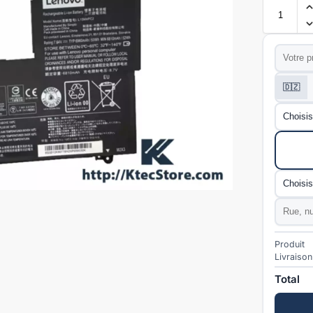
Prénom
*
Téléphon
🇩🇿
Wilaya
*
Mode de l
Commun
Adresse
Produit
Livraison
Total