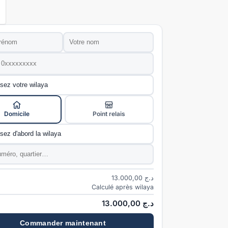
Nom
*
e
*
ivraison
*
Domicile
Point relais
e
*
*
13.000,00
د.ج
Calculé après wilaya
13.000,00
د.ج
Commander maintenant