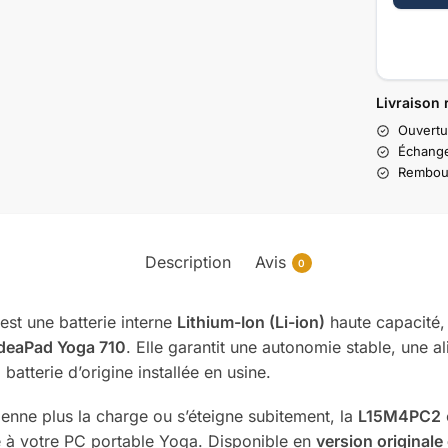
Livraison 
Ouvertu
Échange
Rembour
Description
Avis
0
est une batterie interne
Lithium-Ion (Li-ion)
haute capacité,
deaPad Yoga 710
. Elle garantit une autonomie stable, une a
atterie d’origine installée en usine.
tienne plus la charge ou s’éteigne subitement, la
L15M4PC2
 à votre PC portable Yoga. Disponible en
version original