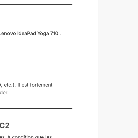
Lenovo IdeaPad Yoga 710
:
 etc.). Il est fortement
der.
PC2
s, à condition que les