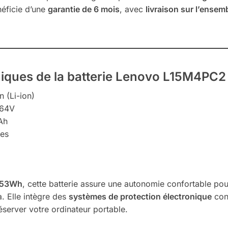
néficie d’une
garantie de 6 mois
, avec
livraison sur l’ensemb
niques de la batterie Lenovo L15M4PC2
n (Li-ion)
.64V
Ah
les
53Wh
, cette batterie assure une autonomie confortable pour 
. Elle intègre des
systèmes de protection électronique
cont
réserver votre ordinateur portable.