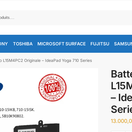
ONY
TOSHIBA
MICROSOFT SURFACE
FUJITSU
SAMSU
o L15M4PC2 Originale – IdeaPad Yoga 710 Series
Batt
L15M
– Id
Seri