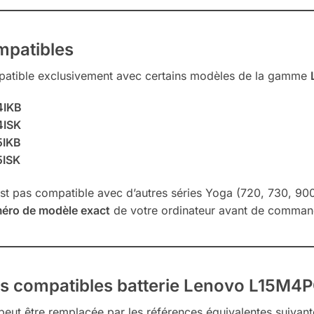
mpatibles
atible exclusivement avec certains modèles de la gamme
4IKB
4ISK
5IKB
5ISK
est pas compatible avec d’autres séries Yoga (720, 730, 900,
éro de modèle exact
de votre ordinateur avant de comman
es compatibles batterie Lenovo L15M4
ut être remplacée par les références équivalentes suivante