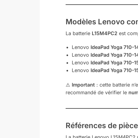
Modèles Lenovo co
La batterie
L15M4PC2
est comp
Lenovo
IdeaPad Yoga 710-1
Lenovo
IdeaPad Yoga 710-1
Lenovo
IdeaPad Yoga 710-1
Lenovo
IdeaPad Yoga 710-1
⚠️
Important
: cette batterie n’
recommandé de vérifier le
num
Références de pièc
La batterie Lenovo L15M4PC2 pe