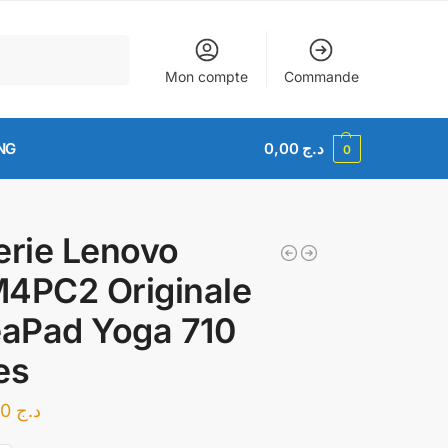
Recherche
Mon compte
Commande
NG
0,00
د.ج
0
erie Lenovo
4PC2 Originale
eaPad Yoga 710
es
13.000,00
د.ج