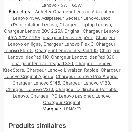
Lenovo 45W - 65W
Étiquettes :
Acheter Chargeur Lenovo
,
Adaptateur
Lenovo 45W
,
Adaptateur Secteur Lenovo
,
Bloc
d’Alimentation Lenovo
,
Chargeur Laptop Lenovo
,
Chargeur Lenovo 20V 2.25A Original
,
Chargeur Lenovo
45W 20V 2.25A
,
chargeur lenovo Algérie
,
Chargeur
Lenovo en ligne
,
Chargeur Lenovo Flex 3
,
Chargeur
Lenovo Flex 5
,
Chargeur Lenovo IdeaPad 100
,
Chargeur
Lenovo IdeaPad 110
,
Chargeur Lenovo IdeaPad 320
,
chargeur lenovo ideapad 330
,
Chargeur Lenovo
KtecStore
,
Chargeur Lenovo Livraison Rapide
,
Chargeur
Lenovo Original Algérie
,
Chargeur Lenovo Prix Algérie
,
Chargeur Lenovo S145
,
Chargeur Lenovo V130
,
Chargeur Lenovo V310
,
Chargeur Ordinateur Portable
Lenovo
,
Chargeur PC Lenovo pas cher
,
Lenovo
Chargeur Original
Marque :
LENOVO
Produits similaires