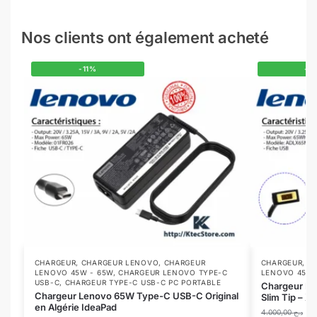
Nos clients ont également acheté
-11%
-1
CHARGEUR
,
CHARGEUR LENOVO
,
CHARGEUR
CHARGEUR
,
C
LENOVO 45W - 65W
,
CHARGEUR LENOVO TYPE-C
LENOVO 45W 
USB-C
,
CHARGEUR TYPE-C USB-C PC PORTABLE
Chargeur L
Chargeur Lenovo 65W Type-C USB-C Original
Slim Tip – X
en Algérie IdeaPad
4.000,00
د.ج