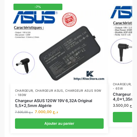
-7%
CHARGEUR
,
C
- 65W
CHARGEUR
,
CHARGEUR ASUS
,
CHARGEUR ASUS 90W
Chargeur AS
- 180W
4,0×1,35mm 
Chargeur ASUS 120W 19V 6,32A Original
5,5×2,5mm Algérie
3.500,00
د.ج
7.000,00
د.ج
7.500,00
د.ج
Ajouter au panier