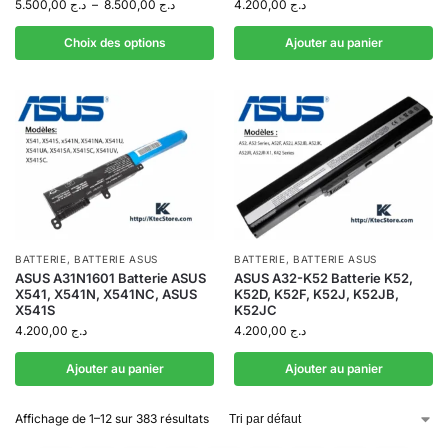
5.500,00
د.ج
–
8.500,00
د.ج
4.200,00
د.ج
Choix des options
Ajouter au panier
BATTERIE
,
BATTERIE ASUS
BATTERIE
,
BATTERIE ASUS
ASUS A31N1601 Batterie ASUS
ASUS A32-K52 Batterie K52,
X541, X541N, X541NC, ASUS
K52D, K52F, K52J, K52JB,
X541S
K52JC
4.200,00
د.ج
4.200,00
د.ج
Ajouter au panier
Ajouter au panier
Affichage de 1–12 sur 383 résultats