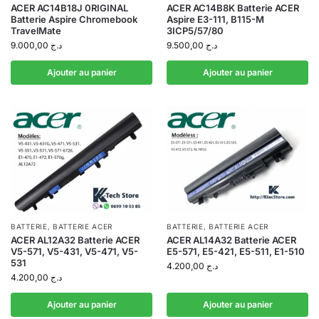
ACER AC14B18J 0RIGINAL
ACER AC14B8K Batterie ACER
Batterie Aspire Chromebook
Aspire E3-111, B115-M
TravelMate
3ICP5/57/80
9.000,00
د.ج
9.500,00
د.ج
Ajouter au panier
Ajouter au panier
BATTERIE
,
BATTERIE ACER
BATTERIE
,
BATTERIE ACER
ACER AL12A32 Batterie ACER
ACER AL14A32 Batterie ACER
V5-571, V5-431, V5-471, V5-
E5-571, E5-421, E5-511, E1-510
531
4.200,00
د.ج
4.200,00
د.ج
Ajouter au panier
Ajouter au panier