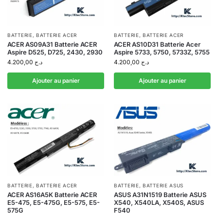
BATTERIE
,
BATTERIE ACER
BATTERIE
,
BATTERIE ACER
ACER AS09A31 Batterie ACER
ACER AS10D31 Batterie Acer
Aspire D525, D725, 2430, 2930
Aspire 5733, 5750, 5733Z, 5755
4.200,00
د.ج
4.200,00
د.ج
Ajouter au panier
Ajouter au panier
BATTERIE
,
BATTERIE ACER
BATTERIE
,
BATTERIE ASUS
ACER AS16A5K Batterie ACER
ASUS A31N1519 Batterie ASUS
E5-475, E5-475G, E5-575, E5-
X540, X540LA, X540S, ASUS
575G
F540