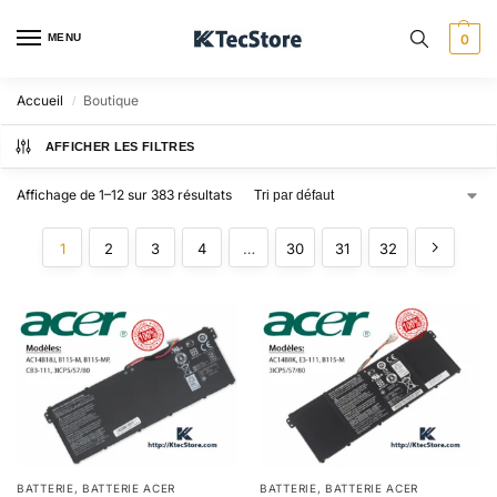
MENU
0
Accueil
Boutique
/
AFFICHER LES FILTRES
Affichage de 1–12 sur 383 résultats
1
2
3
4
…
30
31
32
BATTERIE
,
BATTERIE ACER
BATTERIE
,
BATTERIE ACER