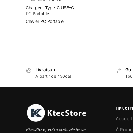
Chargeur Type-C USB-C
PC Portable
Clavier PC Portable
Livraison
Gar
À partir de 450da!
Tous
LIENS U
Accueil
À Propo
KtecStore, votre spécialiste de