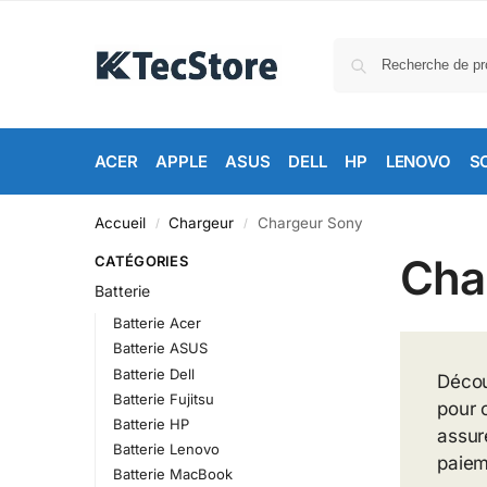
ACER
APPLE
ASUS
DELL
HP
LENOVO
S
Accueil
Chargeur
Chargeur Sony
/
/
Cha
CATÉGORIES
Batterie
Batterie Acer
Batterie ASUS
Batterie Dell
Décou
Batterie Fujitsu
pour 
Batterie HP
assur
Batterie Lenovo
paieme
Batterie MacBook