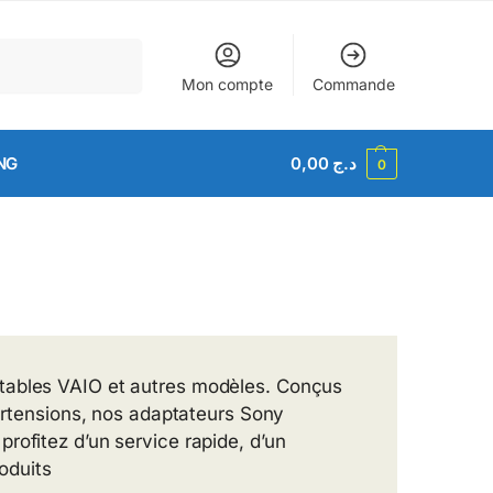
Recherche
Mon compte
Commande
NG
0,00
د.ج
0
rtables VAIO et autres modèles. Conçus
surtensions, nos adaptateurs Sony
rofitez d’un service rapide, d’un
roduits