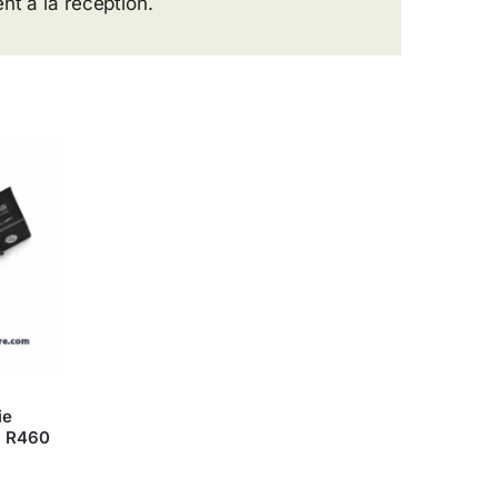
nt à la réception.
ie
, R460