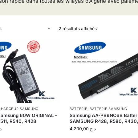
ison rapide dans toutes les wilayas d’Algérie avec paieme
2 résultats affichés
CHARGEUR SAMSUNG
BATTERIE
,
BATTERIE SAMSUNG
Samsung 60W ORIGINAL –
Samsung AA-PB9NC6B Batter
511, R540, R428
SAMSUNG R428, R580, R430
د
4.200,00
د.ج