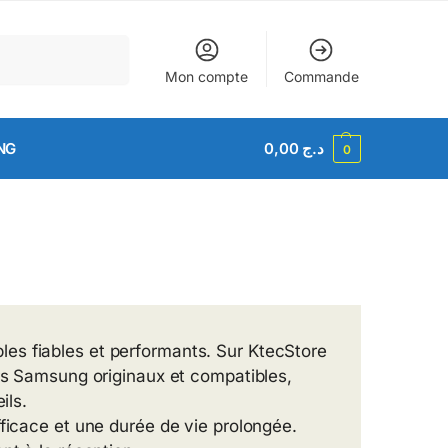
Recherche
Mon compte
Commande
NG
0,00
د.ج
0
es fiables et performants. Sur KtecStore
urs Samsung originaux et compatibles,
ils.
fficace et une durée de vie prolongée.