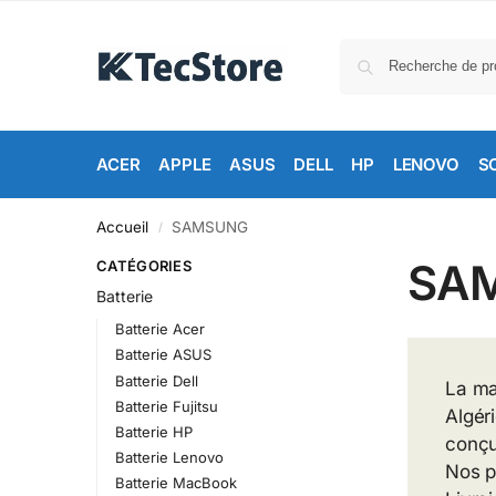
ACER
APPLE
ASUS
DELL
HP
LENOVO
S
Accueil
SAMSUNG
/
SA
CATÉGORIES
Batterie
Batterie Acer
Batterie ASUS
Batterie Dell
La ma
Batterie Fujitsu
Algér
Batterie HP
conçus
Batterie Lenovo
Nos p
Batterie MacBook