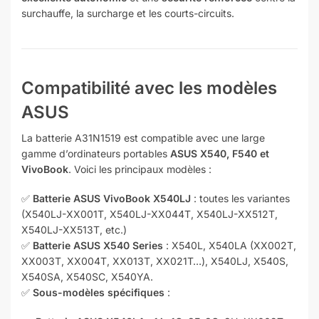
surchauffe, la surcharge et les courts-circuits.
Compatibilité avec les modèles
ASUS
La batterie A31N1519 est compatible avec une large
gamme d’ordinateurs portables
ASUS X540, F540 et
VivoBook
. Voici les principaux modèles :
✅
Batterie
ASUS VivoBook X540LJ
: toutes les variantes
(X540LJ-XX001T, X540LJ-XX044T, X540LJ-XX512T,
X540LJ-XX513T, etc.)
✅
Batterie
ASUS X540 Series
: X540L, X540LA (XX002T,
XX003T, XX004T, XX013T, XX021T…), X540LJ, X540S,
X540SA, X540SC, X540YA.
✅
Sous-modèles spécifiques
: