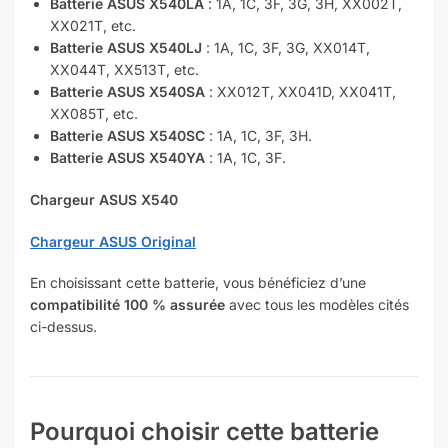
Batterie ASUS X540LA
: 1A, 1C, 3F, 3G, 3H, XX002T,
XX021T, etc.
Batterie ASUS X540LJ
: 1A, 1C, 3F, 3G, XX014T,
XX044T, XX513T, etc.
Batterie ASUS X540SA
: XX012T, XX041D, XX041T,
XX085T, etc.
Batterie ASUS X540SC
: 1A, 1C, 3F, 3H.
Batterie ASUS X540YA
: 1A, 1C, 3F.
Chargeur ASUS X540
Chargeur ASUS Original
En choisissant cette batterie, vous bénéficiez d’une
compatibilité 100 % assurée
avec tous les modèles cités
ci-dessus.
Pourquoi choisir cette batterie