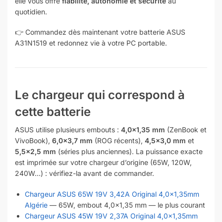
elle vous offre
fiabilité, autonomie et sécurité
au
quotidien.
👉 Commandez dès maintenant votre batterie ASUS
A31N1519 et redonnez vie à votre PC portable.
Le chargeur qui correspond à
cette batterie
ASUS utilise plusieurs embouts :
4,0×1,35 mm
(ZenBook et
VivoBook),
6,0×3,7 mm
(ROG récents),
4,5×3,0 mm
et
5,5×2,5 mm
(séries plus anciennes). La puissance exacte
est imprimée sur votre chargeur d’origine (65W, 120W,
240W…) : vérifiez-la avant de commander.
Chargeur ASUS 65W 19V 3,42A Original 4,0×1,35mm
Algérie
— 65W, embout 4,0×1,35 mm — le plus courant
Chargeur ASUS 45W 19V 2,37A Original 4,0×1,35mm