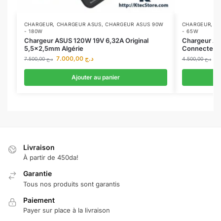
CHARGEUR
,
CHARGEUR ASUS
,
CHARGEUR ASUS 90W
CHARGEUR
,
C
- 180W
- 65W
Chargeur ASUS 120W 19V 6,32A Original
Chargeur AS
5,5×2,5mm Algérie
Connecteur
7.000,00
د.ج
7.500,00
د.ج
4.500,00
د.ج
Ajouter au panier
Livraison
À partir de 450da!
Garantie
Tous nos produits sont garantis
Paiement
Payer sur place à la livraison