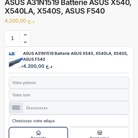
ASUS A31N1519 Batterie ASUS X540,
X540LA, X540S, ASUS F540
4.200,00
د.ج
ASUS A31N1519 Batterie ASUS X540, X540LA, X540S,
ASUS F540
4.200,00
د.ج
Prénom
*
Nom
*
Téléphone
*
🇩🇿
Wilaya
*
Mode de livraison
*