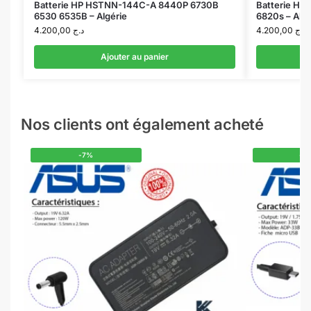
Batterie HP HSTNN-144C-A 8440P 6730B
Batterie HP
6530 6535B – Algérie
6820s – Algé
4.200,00
د.ج
4.200,00
د.ج
Ajouter au panier
Nos clients ont également acheté
-7%
-1