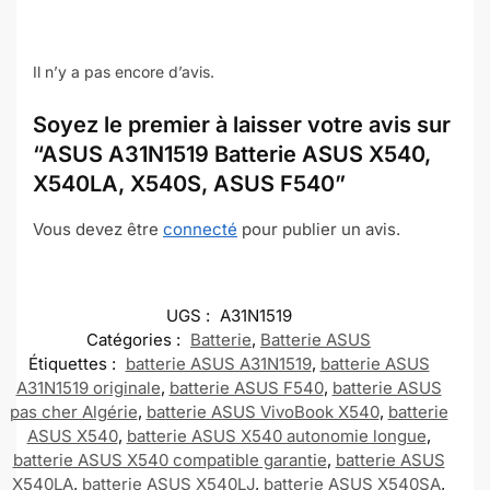
Il n’y a pas encore d’avis.
Soyez le premier à laisser votre avis sur
“ASUS A31N1519 Batterie ASUS X540,
X540LA, X540S, ASUS F540”
Vous devez être
connecté
pour publier un avis.
UGS :
A31N1519
Catégories :
Batterie
,
Batterie ASUS
Étiquettes :
batterie ASUS A31N1519
,
batterie ASUS
A31N1519 originale
,
batterie ASUS F540
,
batterie ASUS
pas cher Algérie
,
batterie ASUS VivoBook X540
,
batterie
ASUS X540
,
batterie ASUS X540 autonomie longue
,
batterie ASUS X540 compatible garantie
,
batterie ASUS
X540LA
,
batterie ASUS X540LJ
,
batterie ASUS X540SA
,