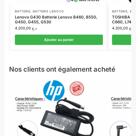
BATTERIE
,
BATTERIE LENOVO
BATTERIE
,
BAT
Lenovo G430 Batterie Lenovo B460, B550,
TOSHIBA Pa3
G450, G455, G530
C660, L745,
4.200,00
د.ج
4.200,00
د.ج
Ajouter au panier
Nos clients ont également acheté