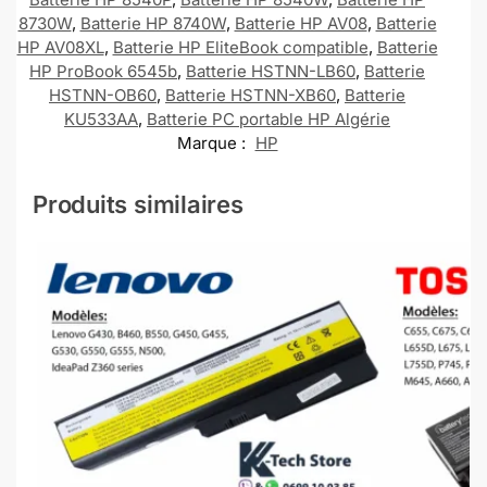
8730W
,
Batterie HP 8740W
,
Batterie HP AV08
,
Batterie
HP AV08XL
,
Batterie HP EliteBook compatible
,
Batterie
HP ProBook 6545b
,
Batterie HSTNN-LB60
,
Batterie
HSTNN-OB60
,
Batterie HSTNN-XB60
,
Batterie
KU533AA
,
Batterie PC portable HP Algérie
Marque :
HP
Produits similaires