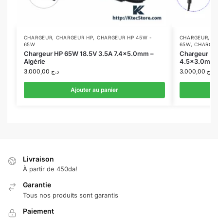
CHARGEUR
,
CHARGEUR HP
,
CHARGEUR HP 45W -
CHARGEUR
,
C
65W
65W
,
CHARGEU
Chargeur HP 65W 18.5V 3.5A 7.4×5.0mm –
Chargeur HP
Algérie
4.5×3.0mm –
3.000,00
د.ج
3.000,00
د.ج
Ajouter au panier
Livraison
À partir de 450da!
Garantie
Tous nos produits sont garantis
Paiement