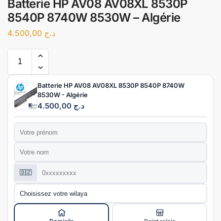
Batterie HP AV08 AV08XL 8530P
8540P 8740W 8530W – Algérie
4.500,00
د.ج
Batterie HP AV08 AV08XL 8530P 8540P 8740W
8530W - Algérie
4.500,00
د.ج
Prénom
*
Nom
*
Téléphone
*
🇩🇿
Wilaya
*
Mode de livraison
*