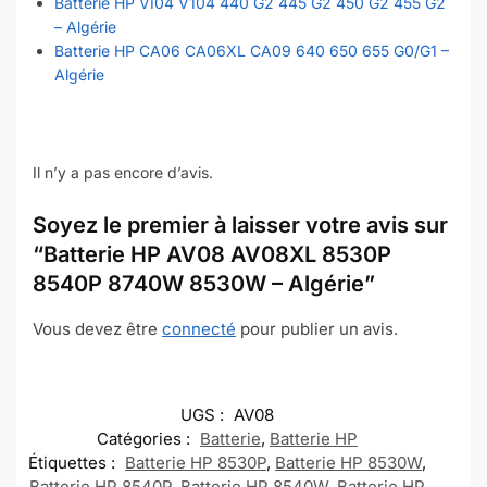
Batterie HP VI04 V104 440 G2 445 G2 450 G2 455 G2
– Algérie
Batterie HP CA06 CA06XL CA09 640 650 655 G0/G1 –
Algérie
Il n’y a pas encore d’avis.
Soyez le premier à laisser votre avis sur
“Batterie HP AV08 AV08XL 8530P
8540P 8740W 8530W – Algérie”
Vous devez être
connecté
pour publier un avis.
UGS :
AV08
Catégories :
Batterie
,
Batterie HP
Étiquettes :
Batterie HP 8530P
,
Batterie HP 8530W
,
Batterie HP 8540P
,
Batterie HP 8540W
,
Batterie HP