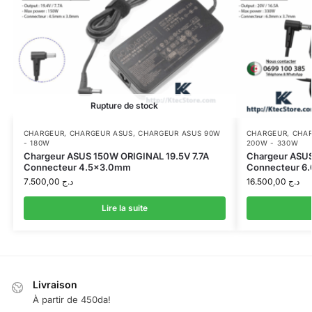
Rupture de stock
CHARGEUR
,
CHARGEUR ASUS
,
CHARGEUR ASUS 90W
CHARGEUR
,
CHAR
- 180W
200W - 330W
Chargeur ASUS 150W ORIGINAL 19.5V 7.7A
Chargeur ASU
Connecteur 4.5×3.0mm
Connecteur 6.
7.500,00
د.ج
16.500,00
د.ج
Lire la suite
Livraison
À partir de 450da!