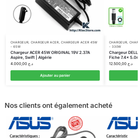
CHARGEUR
,
CHARGEUR ACER
,
CHARGEUR ACER 45W
CHARGEUR
,
CHAR
- 65W
- 330W
Chargeur ACER 45W ORIGINAL 19V 2.37A
Chargeur DELL
Aspire, Swift | Algérie
Fiche 7.4x 5.
4.000,00
د.ج
12.500,00
د.ج
Ajouter au panier
Nos clients ont également acheté