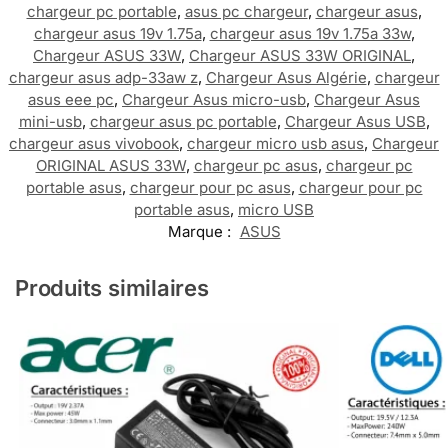
chargeur pc portable
,
asus pc chargeur
,
chargeur asus
,
chargeur asus 19v 1.75a
,
chargeur asus 19v 1.75a 33w
,
Chargeur ASUS 33W
,
Chargeur ASUS 33W ORIGINAL
,
chargeur asus adp-33aw z
,
Chargeur Asus Algérie
,
chargeur
asus eee pc
,
Chargeur Asus micro-usb
,
Chargeur Asus
mini-usb
,
chargeur asus pc portable
,
Chargeur Asus USB
,
chargeur asus vivobook
,
chargeur micro usb asus
,
Chargeur
ORIGINAL ASUS 33W
,
chargeur pc asus
,
chargeur pc
portable asus
,
chargeur pour pc asus
,
chargeur pour pc
portable asus
,
micro USB
Marque :
ASUS
Produits similaires