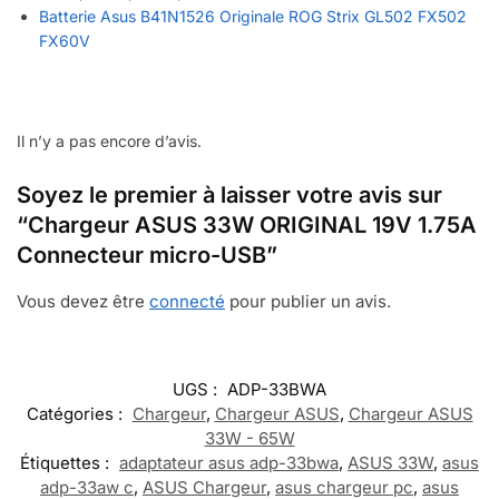
Batterie Asus B41N1526 Originale ROG Strix GL502 FX502
FX60V
Il n’y a pas encore d’avis.
Soyez le premier à laisser votre avis sur
“Chargeur ASUS 33W ORIGINAL 19V 1.75A
Connecteur micro-USB”
Vous devez être
connecté
pour publier un avis.
UGS :
ADP-33BWA
Catégories :
Chargeur
,
Chargeur ASUS
,
Chargeur ASUS
33W - 65W
Étiquettes :
adaptateur asus adp-33bwa
,
ASUS 33W
,
asus
adp-33aw c
,
ASUS Chargeur
,
asus chargeur pc
,
asus