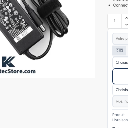
Connect
Prénom
*
Téléphon
🇩🇿
Wilaya
*
Mode de l
Commun
Adresse
Produit
Livraison