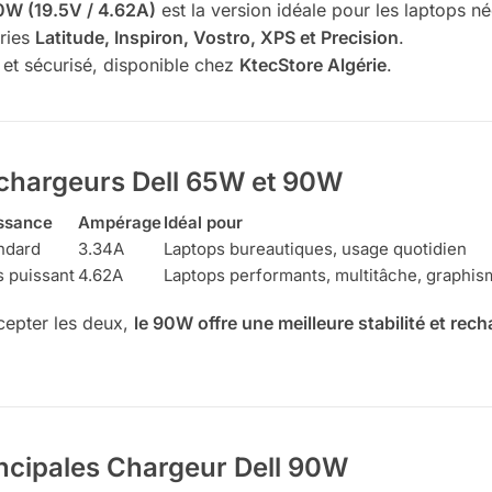
0W (19.5V / 4.62A)
est la version idéale pour les laptops né
ries
Latitude, Inspiron, Vostro, XPS et Precision
.
le et sécurisé, disponible chez
KtecStore Algérie
.
s chargeurs Dell 65W et 90W
ssance
Ampérage
Idéal pour
ndard
3.34A
Laptops bureautiques, usage quotidien
s puissant
4.62A
Laptops performants, multitâche, graphi
ccepter les deux,
le 90W offre une meilleure stabilité et rech
incipales Chargeur Dell 90W