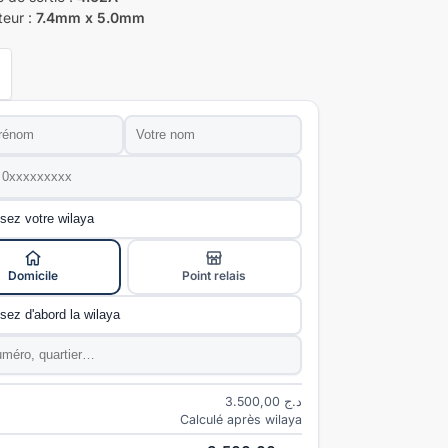
eur :
7.4mm x 5.0mm
Nom
*
e
*
ivraison
*
Domicile
Point relais
e
*
*
3.500,00
د.ج
Calculé après wilaya