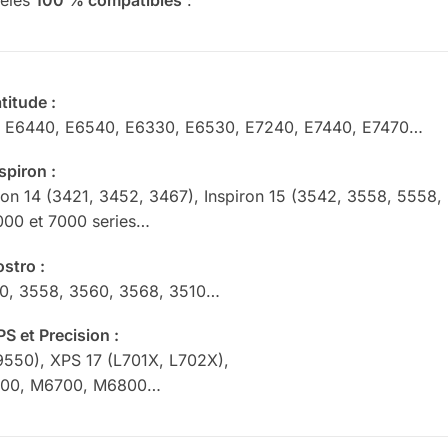
titude :
 E6440, E6540, E6330, E6530, E7240, E7440, E7470…
spiron :
iron 14 (3421, 3452, 3467), Inspiron 15 (3542, 3558, 5558, 
000 et 7000 series…
stro :
50, 3558, 3560, 3568, 3510…
S et Precision :
9550), XPS 17 (L701X, L702X),
800, M6700, M6800…