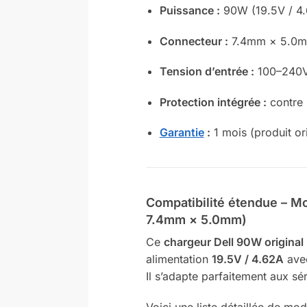
Puissance :
90W (19.5V / 4
Connecteur :
7.4mm × 5.0mm
Tension d’entrée :
100–240V,
Protection intégrée :
contre l
Garantie
:
1 mois (produit ori
Compatibilité étendue – M
7.4mm × 5.0mm)
Ce
chargeur Dell 90W original
alimentation
19.5V / 4.62A
av
Il s’adapte parfaitement aux sé
Voici une liste détaillée de mo