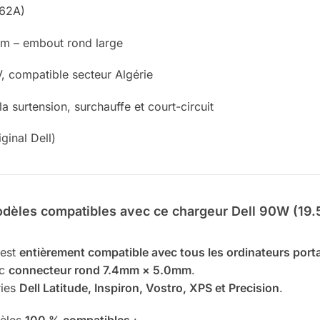
.62A)
 – embout rond large
 compatible secteur Algérie
a surtension, surchauffe et court-circuit
ginal Dell)
odèles compatibles avec ce chargeur Dell 90W (19.
est
entièrement compatible avec tous les ordinateurs porta
ec
connecteur rond 7.4mm × 5.0mm
.
ries
Dell Latitude, Inspiron, Vostro, XPS et Precision
.
dèles
100 % compatibles
: