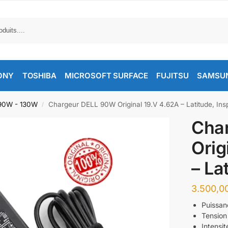
ONY
TOSHIBA
MICROSOFT SURFACE
FUJITSU
SAMSU
 90W - 130W
Chargeur DELL 90W Original 19.V 4.62A – Latitude, Ins
/
Cha
Orig
– La
Puissan
Tension 
Intensit