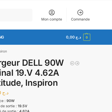
Recherche
Mon compte
Commande
NG
0,00
د.ج
0
piron
rgeur DELL 90W
inal 19.V 4.62A
titude, Inspiron
3.500,00
د.ج
ce :
90W
de sortie :
19.5V
é de sortie :
4.62A