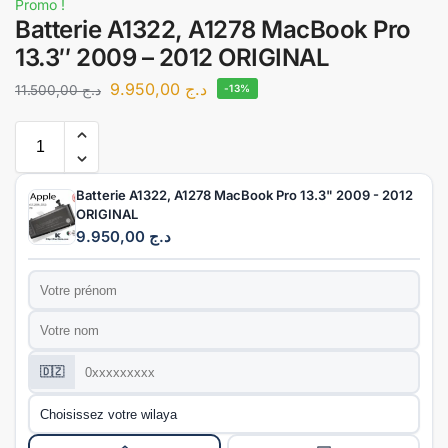
Promo !
Batterie A1322, A1278 MacBook Pro
13.3″ 2009 – 2012 ORIGINAL
9.950,00
د.ج
11.500,00
د.ج
-13%
Batterie A1322, A1278 MacBook Pro 13.3" 2009 - 2012
ORIGINAL
9.950,00
د.ج
Prénom
*
Nom
*
Téléphone
*
🇩🇿
Wilaya
*
Mode de livraison
*