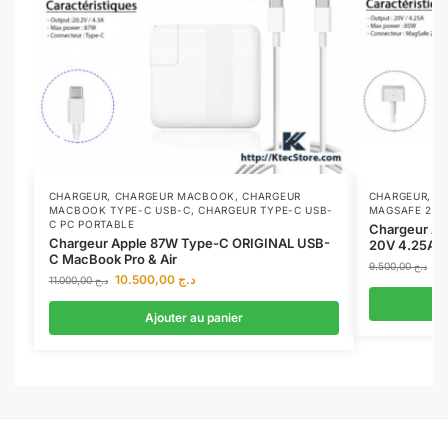
CHARGEUR
,
CHARGEUR MACBOOK
,
CHARGEUR
CHARGEUR
,
C
MACBOOK TYPE-C USB-C
,
CHARGEUR TYPE-C USB-
MAGSAFE 2
C PC PORTABLE
Chargeur A
Chargeur Apple 87W Type-C ORIGINAL USB-
20V 4.25A
C MacBook Pro & Air
9.500,00
د.ج
10.500,00
د.ج
11.000,00
د.ج
Ajouter au panier