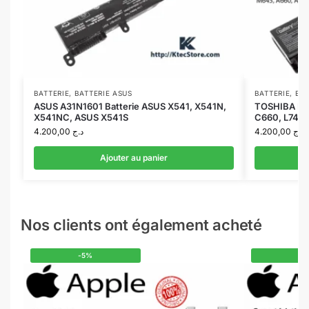
BATTERIE
,
BATTERIE ASUS
BATTERIE
,
BAT
ASUS A31N1601 Batterie ASUS X541, X541N,
TOSHIBA Pa3
X541NC, ASUS X541S
C660, L745,
4.200,00
د.ج
4.200,00
د.ج
Ajouter au panier
Nos clients ont également acheté
-5%
-5