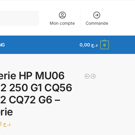
Recherche
Mon compte
Commande
NG
0,00
د.ج
0
erie HP MU06
2 250 G1 CQ56
2 CQ72 G6 –
rie
4.200,00
د.ج