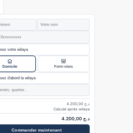
Nom
*
e
*
ivraison
*
Domicile
Point relais
e
*
*
4.200,00
د.ج
Calculé après wilaya
4.200,00
د.ج
Commander maintenant