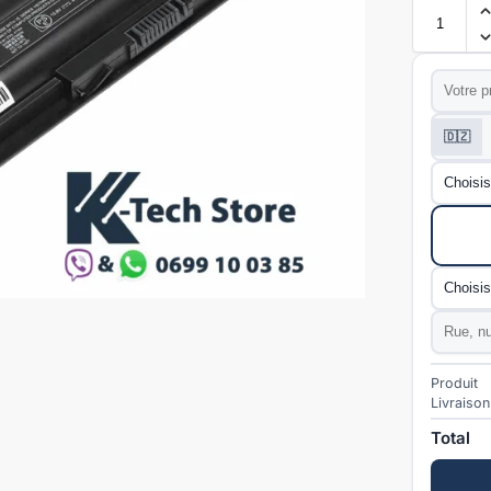
Prénom
*
Téléphon
🇩🇿
Wilaya
*
Mode de l
Commun
Adresse
Produit
Livraison
Total