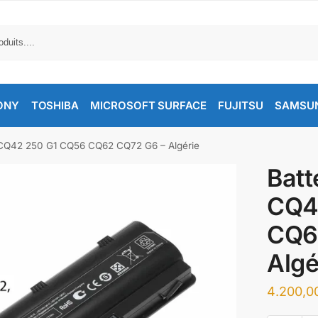
ONY
TOSHIBA
MICROSOFT SURFACE
FUJITSU
SAMSU
CQ42 250 G1 CQ56 CQ62 CQ72 G6 – Algérie
Batt
CQ4
CQ6
Algé