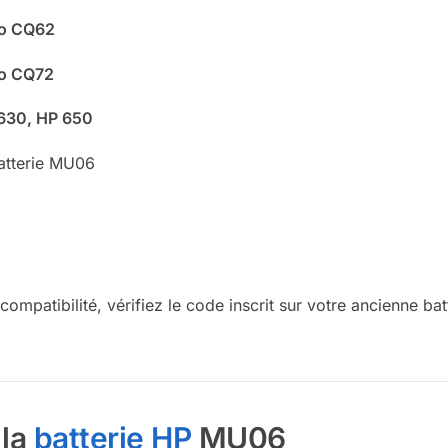
io CQ62
io CQ72
 630, HP 650
batterie MU06
 compatibilité, vérifiez le code inscrit sur votre ancienne
 la
batterie HP
MU06