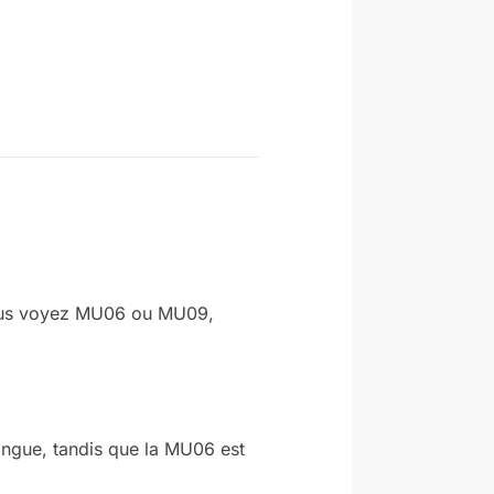
i vous voyez MU06 ou MU09,
ongue, tandis que la MU06 est