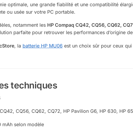
e optimale, une grande fiabilité et une compatibilité élargie
nte ou usée sur votre PC portable.
dèles, notamment les
HP Compaq CQ42, CQ56, CQ62, CQ7
olution parfaite pour retrouver les performances d’origine de
cStore
, la
batterie HP MU06
est un choix sûr pour ceux qui c
ues techniques
6
Q42, CQ56, CQ62, CQ72, HP Pavilion G6, HP 630, HP 6
0 mAh selon modèle