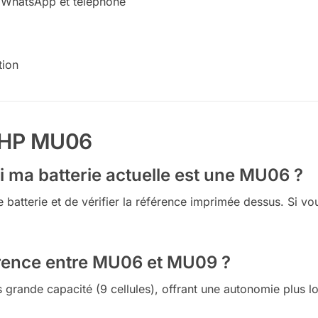
a WhatsApp et téléphone
tion
e HP MU06
i ma batterie actuelle est une MU06 ?
enne batterie et de vérifier la référence imprimée dessus. S
férence entre MU06 et MU09 ?
 grande capacité (9 cellules), offrant une autonomie plus l