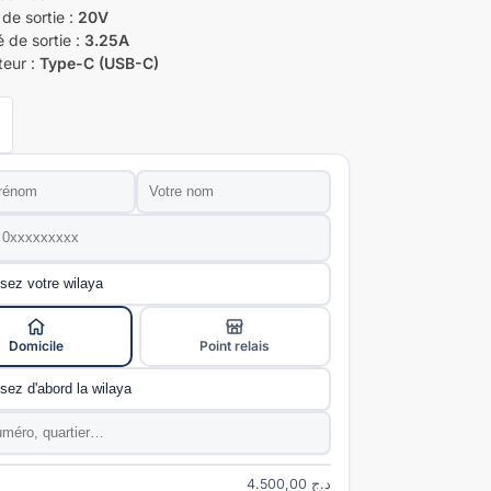
de sortie :
20V
é de sortie :
3.25A
eur :
Type-C (USB-C)
Nom
*
e
*
ivraison
*
Domicile
Point relais
e
*
*
4.500,00
د.ج