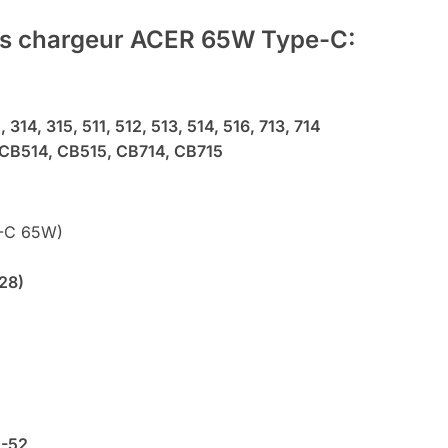
es
chargeur ACER 65W Type-C
:
, 314, 315, 511, 512, 513, 514, 516, 713, 714
CB514, CB515, CB714, CB715
B-C 65W)
128)
N-52