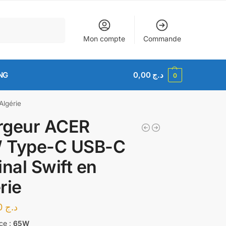
Recherche
Mon compte
Commande
NG
0,00
د.ج
0
Algérie
rgeur ACER
 Type-C USB-C
inal Swift en
rie
4.500,00
د.ج
ce :
65W