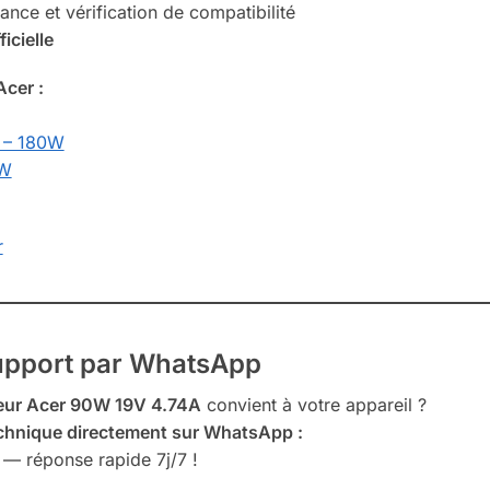
ance et vérification de compatibilité
icielle
cer :
 – 180W
0W
r
Support par WhatsApp
eur Acer 90W 19V 4.74A
convient à votre appareil ?
chnique directement sur WhatsApp :
— réponse rapide 7j/7 !