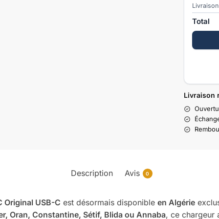
Livraison
Total
Livraison 
Ouvertu
Échange
Rembour
Description
Avis
0
 Original USB-C
est désormais disponible
en Algérie
exclu
er, Oran, Constantine, Sétif, Blida ou Annaba
, ce chargeur 