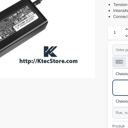
Tension 
Intensit
Connect
Prénom
*
Téléphon
🇩🇿
Wilaya
*
Mode de l
Commun
Adresse
Produit