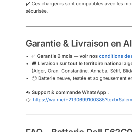
✔️ Ces chargeurs sont compatibles avec les m
sécurisée.
Garantie & Livraison en A
✅
Garantie 6 mois — voir nos
conditions de 
🚚
Livraison sur tout le territoire national alg
(Alger, Oran, Constantine, Annaba, Sétif, Blida
📦 Batterie neuve, testée et soigneusement e
📲
Support & commande WhatsApp
:
👉
https://wa.me/+2130699100385?text=Sale
FAQ – Batterie Dell F62G