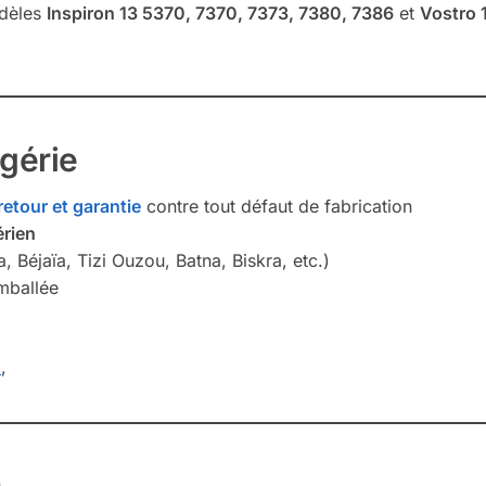
odèles
Inspiron 13 5370, 7370, 7373, 7380, 7386
et
Vostro 
lgérie
retour et garantie
contre tout défaut de fabrication
érien
, Béjaïa, Tizi Ouzou, Batna, Biskra, etc.)
mballée
m
,
0