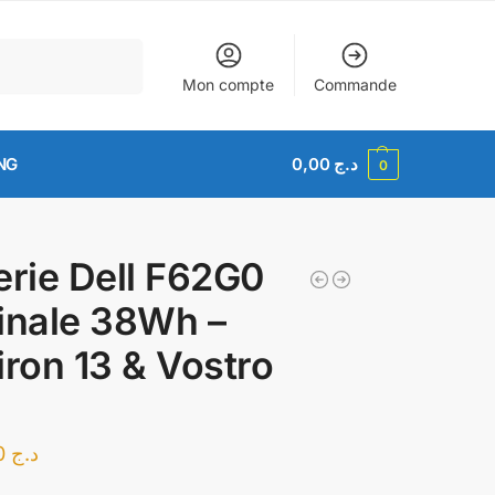
Recherche
Mon compte
Commande
NG
0,00
د.ج
0
erie Dell F62G0
inale 38Wh –
iron 13 & Vostro
11.500,00
د.ج