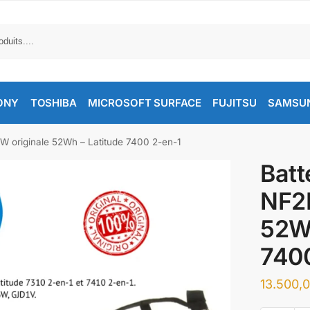
ONY
TOSHIBA
MICROSOFT SURFACE
FUJITSU
SAMSU
MW originale 52Wh – Latitude 7400 2-en-1
Batt
NF2
52Wh
7400