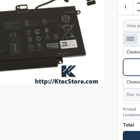
Prénom
*
Téléphon
🇩🇿
Wilaya
*
Mode de l
Commun
Adresse
Produit
Livraison
Total