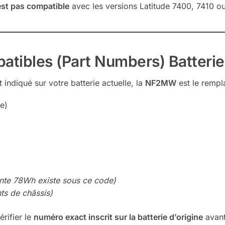
est pas compatible
avec les versions Latitude 7400, 7410 o
atibles (Part Numbers) Batter
 indiqué sur votre batterie actuelle, la
NF2MW
est le rempl
e)
iante 78Wh existe sous ce code)
nts de châssis)
érifier le
numéro exact inscrit sur la batterie d’origine
avan