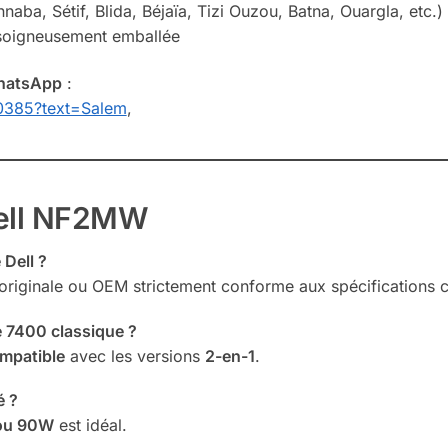
naba, Sétif, Blida, Béjaïa, Tizi Ouzou, Batna, Ouargla, etc.)
t soigneusement emballée
hatsApp
:
0385?text=Salem
,
Dell NF2MW
 Dell ?
ell originale ou OEM strictement conforme aux spécifications 
de 7400 classique ?
mpatible
avec les versions
2-en-1
.
é ?
 ou 90W
est idéal.