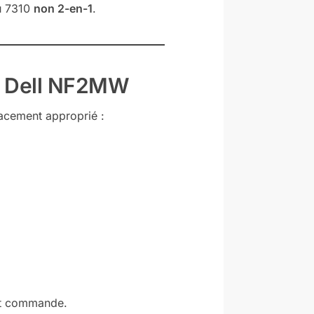
u 7310
non 2-en-1
.
ie Dell NF2MW
acement approprié :
t commande.