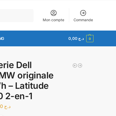
Recherche
Mon compte
Commande
NG
0,00
د.ج
0
erie Dell
MW originale
 – Latitude
 2-en-1
13.500,00
د.ج