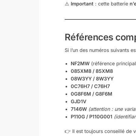
⚠️
Important
: cette batterie
n’
Références comp
Si l’un des numéros suivants est
NF2MW
(référence principal
085XM8 / 85XM8
08W3YY / 8W3YY
0C76H7 / C76H7
0G8F6M / G8F6M
GJD1V
7146W
(attention : une var
P110G / P110G001
(identifia
👉 Il est toujours conseillé de v