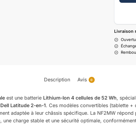
Livraison 
Ouvertu
Échange
Rembour
Description
Avis
0
le
est une batterie
Lithium-Ion 4 cellules de 52 Wh
, spécia
s
Dell Latitude 2-en-1
. Ces modèles convertibles (tablette + 
itement adaptée à leur châssis spécifique. La NF2MW répond
e, une charge stable et une sécurité optimale, conforméme