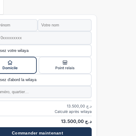
Nom
*
e
*
ivraison
*
Domicile
Point relais
e
*
*
13.500,00
د.ج
Calculé après wilaya
13.500,00
د.ج
Commander maintenant