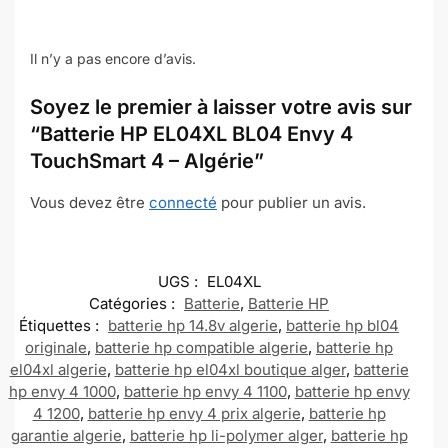
Il n’y a pas encore d’avis.
Soyez le premier à laisser votre avis sur
“Batterie HP EL04XL BL04 Envy 4
TouchSmart 4 – Algérie”
Vous devez être
connecté
pour publier un avis.
UGS :
EL04XL
Catégories :
Batterie
,
Batterie HP
Étiquettes :
batterie hp 14.8v algerie
,
batterie hp bl04
originale
,
batterie hp compatible algerie
,
batterie hp
el04xl algerie
,
batterie hp el04xl boutique alger
,
batterie
hp envy 4 1000
,
batterie hp envy 4 1100
,
batterie hp envy
4 1200
,
batterie hp envy 4 prix algerie
,
batterie hp
garantie algerie
,
batterie hp li-polymer alger
,
batterie hp