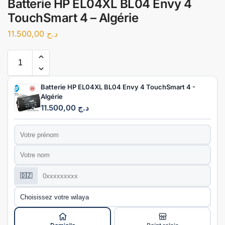
Batterie HP EL04XL BL04 Envy 4
TouchSmart 4 – Algérie
11.500,00
د.ج
Batterie HP EL04XL BL04 Envy 4 TouchSmart 4 -
Algérie
11.500,00
د.ج
Prénom
*
Nom
*
Téléphone
*
🇩🇿
Wilaya
*
Mode de livraison
*