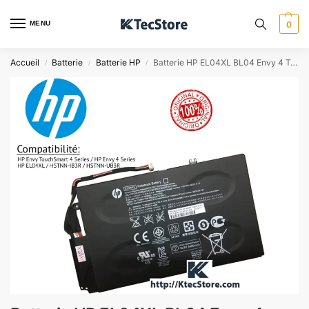
MENU
0
Accueil
Batterie
Batterie HP
Batterie HP EL04XL BL04 Envy 4 TouchSmart 4 – Algérie
/
/
/