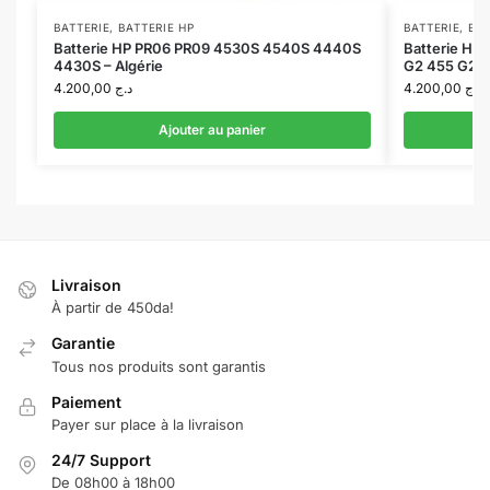
BATTERIE
,
BATTERIE HP
BATTERIE
,
BAT
Batterie HP PR06 PR09 4530S 4540S 4440S
Batterie HP
4430S – Algérie
G2 455 G2 – 
4.200,00
د.ج
4.200,00
د.ج
Ajouter au panier
Livraison
À partir de 450da!
Garantie
Tous nos produits sont garantis
Paiement
Payer sur place à la livraison
24/7 Support
De 08h00 à 18h00