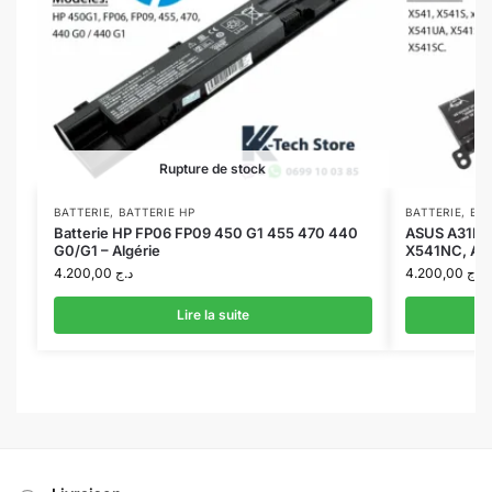
Rupture de stock
BATTERIE
,
BATTERIE HP
BATTERIE
,
BAT
Batterie HP FP06 FP09 450 G1 455 470 440
ASUS A31N16
G0/G1 – Algérie
X541NC, AS
4.200,00
د.ج
4.200,00
د.ج
Lire la suite