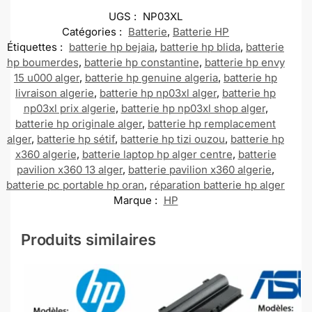
UGS :
NP03XL
Catégories :
Batterie
,
Batterie HP
Étiquettes :
batterie hp bejaia
,
batterie hp blida
,
batterie
hp boumerdes
,
batterie hp constantine
,
batterie hp envy
15 u000 alger
,
batterie hp genuine algeria
,
batterie hp
livraison algerie
,
batterie hp np03xl alger
,
batterie hp
np03xl prix algerie
,
batterie hp np03xl shop alger
,
batterie hp originale alger
,
batterie hp remplacement
alger
,
batterie hp sétif
,
batterie hp tizi ouzou
,
batterie hp
x360 algerie
,
batterie laptop hp alger centre
,
batterie
pavilion x360 13 alger
,
batterie pavilion x360 algerie
,
batterie pc portable hp oran
,
réparation batterie hp alger
Marque :
HP
Produits similaires