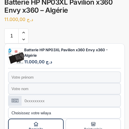
Batterie HP NP03XL Pavilion x360
Envy x360 – Algérie
11.000,00
د.ج
Batterie HP NP03XL Pavilion x360 Envy x360 -
Algérie
11.000,00
د.ج
Prénom
*
Nom
*
Téléphone
*
🇩🇿
Wilaya
*
Mode de livraison
*