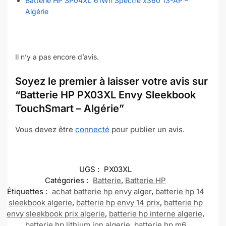
Batterie HP SP04XL 61Wh Spectre x360 13-AP –
Algérie
Il n’y a pas encore d’avis.
Soyez le premier à laisser votre avis sur
“Batterie HP PX03XL Envy Sleekbook
TouchSmart – Algérie”
Vous devez être
connecté
pour publier un avis.
UGS :
PX03XL
Catégories :
Batterie
,
Batterie HP
Étiquettes :
achat batterie hp envy alger
,
batterie hp 14
sleekbook algerie
,
batterie hp envy 14 prix
,
batterie hp
envy sleekbook prix algerie
,
batterie hp interne algerie
,
batterie hp lithium ion algerie
,
batterie hp m6