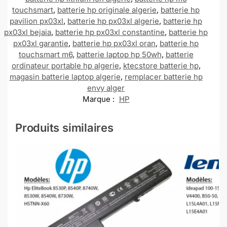
touchsmart
,
batterie hp originale algerie
,
batterie hp
pavilion px03xl
,
batterie hp px03xl algerie
,
batterie hp
px03xl bejaia
,
batterie hp px03xl constantine
,
batterie hp
px03xl garantie
,
batterie hp px03xl oran
,
batterie hp
touchsmart m6
,
batterie laptop hp 50wh
,
batterie
ordinateur portable hp algerie
,
ktecstore batterie hp
,
magasin batterie laptop algerie
,
remplacer batterie hp
envy alger
Marque :
HP
Produits similaires