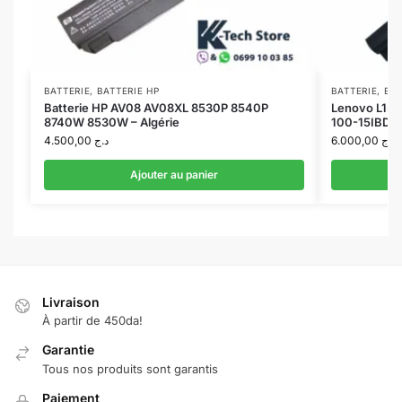
BATTERIE
,
BATTERIE HP
BATTERIE
,
BA
Batterie HP AV08 AV08XL 8530P 8540P
Lenovo L15S
8740W 8530W – Algérie
100-15IBD, 
4.500,00
د.ج
6.000,00
د.ج
Ajouter au panier
Livraison
À partir de 450da!
Garantie
Tous nos produits sont garantis
Paiement