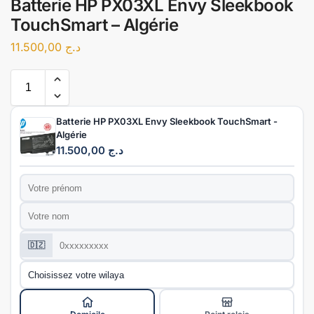
Batterie HP PX03XL Envy Sleekbook
TouchSmart – Algérie
11.500,00
د.ج
Batterie HP PX03XL Envy Sleekbook TouchSmart -
Algérie
11.500,00
د.ج
Prénom
*
Nom
*
Téléphone
*
🇩🇿
Wilaya
*
Mode de livraison
*