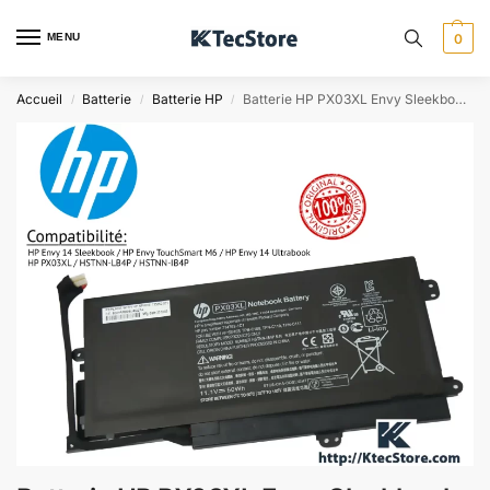
MENU
0
Accueil
Batterie
Batterie HP
Batterie HP PX03XL Envy Sleekbook TouchSmart – Algérie
/
/
/