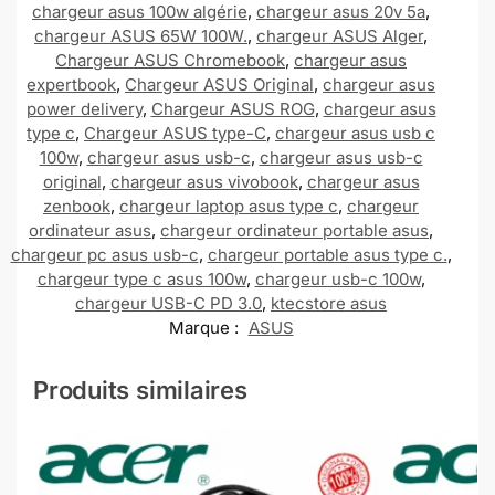
chargeur asus 100w algérie
,
chargeur asus 20v 5a
,
chargeur ASUS 65W 100W.
,
chargeur ASUS Alger
,
Chargeur ASUS Chromebook
,
chargeur asus
expertbook
,
Chargeur ASUS Original
,
chargeur asus
power delivery
,
Chargeur ASUS ROG
,
chargeur asus
type c
,
Chargeur ASUS type-C
,
chargeur asus usb c
100w
,
chargeur asus usb-c
,
chargeur asus usb-c
original
,
chargeur asus vivobook
,
chargeur asus
zenbook
,
chargeur laptop asus type c
,
chargeur
ordinateur asus
,
chargeur ordinateur portable asus
,
chargeur pc asus usb-c
,
chargeur portable asus type c.
,
chargeur type c asus 100w
,
chargeur usb-c 100w
,
chargeur USB-C PD 3.0
,
ktecstore asus
Marque :
ASUS
Produits similaires