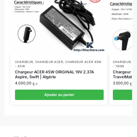
CHARGEUR
,
CHARGEUR ACER
,
CHARGEUR ACER 45W
CHARGEUR
,
C
- 65W
- 180W
Chargeur ACER 45W ORIGINAL 19V 2.37A
Chargeur AC
Aspire, Swift | Algérie
TravelMate, 
4.000,00
د.ج
3.500,00
د.ج
Ajouter au panier