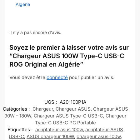
Algérie
Il n’y a pas encore d’avis.
Soyez le premier à laisser votre avis sur
“Chargeur ASUS 100W Type-C USB-C
ROG Original en Algérie”
Vous devez être
connecté
pour publier un avis.
UGS :
A20-100P1A
Catégories :
Chargeur
,
Chargeur ASUS
,
Chargeur ASUS
90W - 180W
,
Chargeur ASUS Type-C USB-C
,
Chargeur
Type-C USB-C PC Portable
Étiquettes :
adaptateur asus 100w
,
adaptateur ASUS
USB-C
,
ASUS chargeur 100W
,
chargeur asus 100w
,