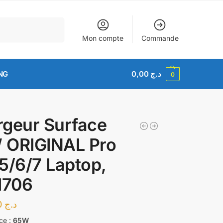
Recherche
Mon compte
Commande
NG
0,00
د.ج
0
geur Surface
 ORIGINAL Pro
5/6/7 Laptop,
1706
6.000,00
د.ج
ce :
65W