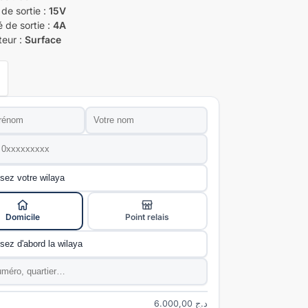
de sortie :
15V
é de sortie :
4A
eur :
Surface
Nom
*
e
*
ivraison
*
Domicile
Point relais
e
*
*
6.000,00
د.ج