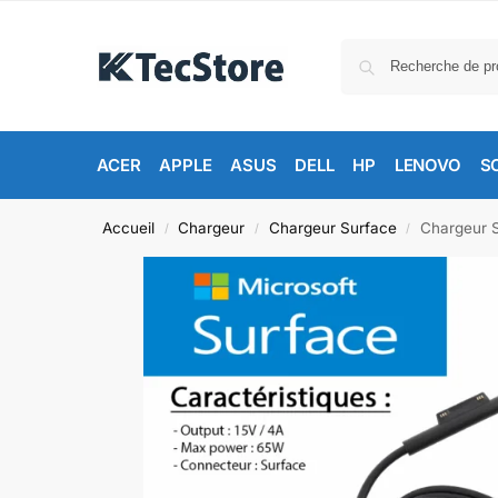
ACER
APPLE
ASUS
DELL
HP
LENOVO
S
Accueil
Chargeur
Chargeur Surface
Chargeur S
/
/
/