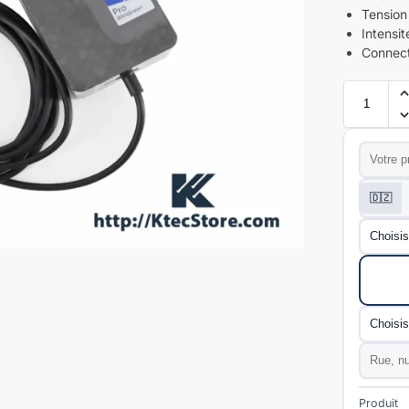
Tension 
Intensit
Connect
Prénom
*
Téléphon
🇩🇿
Wilaya
*
Mode de l
Commun
Adresse
Produit