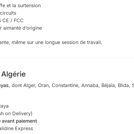
fe et la surtension
circuits
és CE / FCC
r aimanté d’origine
ante, même sur une longue session de travail.
 Algérie
ayas
, dont Alger, Oran, Constantine, Annaba, Béjaïa, Blida, 
laya
h on Delivery)
e avant paiement
alidine Express