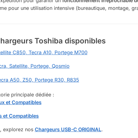
expédition pour garantir un
fonctionnement irréprochable d
même pour une utilisation intensive (bureautique, montage, gr
hargeurs Toshiba disponibles
ellite C850, Tecra A10, Portege M700
a, Satellite, Portege, Qosmio
cra A50, Z50, Portege R30, R835
orie principale dédiée :
ux et Compatibles
es et Compatibles
s, explorez nos
Chargeurs USB-C ORIGINAL
.