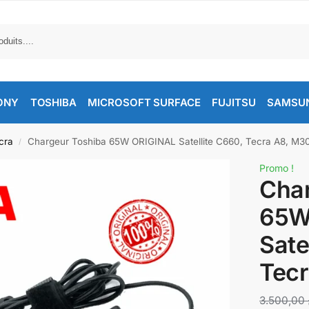
ONY
TOSHIBA
MICROSOFT SURFACE
FUJITSU
SAMSU
cra
Chargeur Toshiba 65W ORIGINAL Satellite C660, Tecra A8, M3
/
Promo !
Char
65W
Sate
Tec
3.500,00