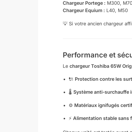
Chargeur Portege :
M300, M70
Chargeur Equium :
L40, M50
💡 Si votre ancien chargeur af
Performance et sécu
Le
chargeur Toshiba 65W Orig
🔌
Protection contre les sur
🌡️
Système anti-surchauffe i
⚙️
Matériaux ignifugés certi
⚡
Alimentation stable sans 