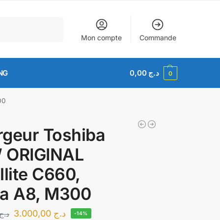
Recherche
Mon compte
Commande
NG
0,00
د.ج
0
00
geur Toshiba
 ORIGINAL
llite C660,
ra A8, M300
3.000,00
د.ج
د.ج
-14%