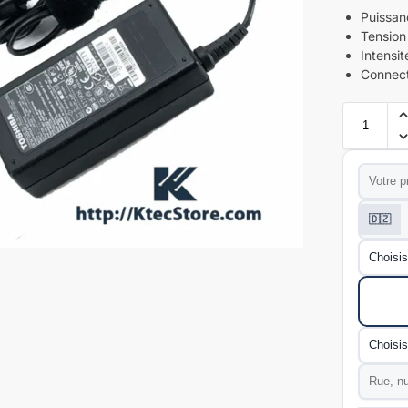
Puissan
Tension 
Intensit
Connect
Prénom
*
Téléphon
🇩🇿
Wilaya
*
Mode de l
Commun
Adresse