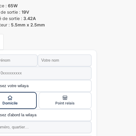
ce :
65W
de sortie :
19V
é de sortie :
3.42A
eur :
5.5mm x 2.5mm
Nom
*
e
*
ivraison
*
Domicile
Point relais
e
*
*