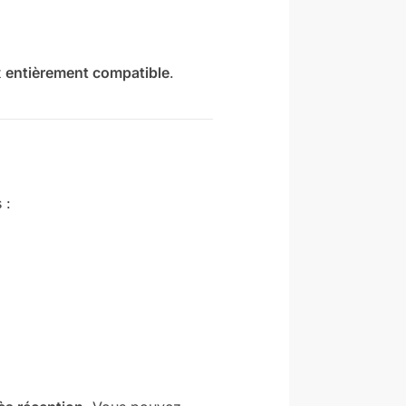
t
entièrement compatible
.
 :