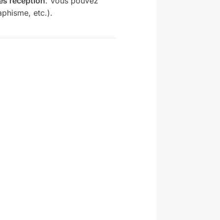
ès réception
. Vous pouvez
aphisme, etc.).