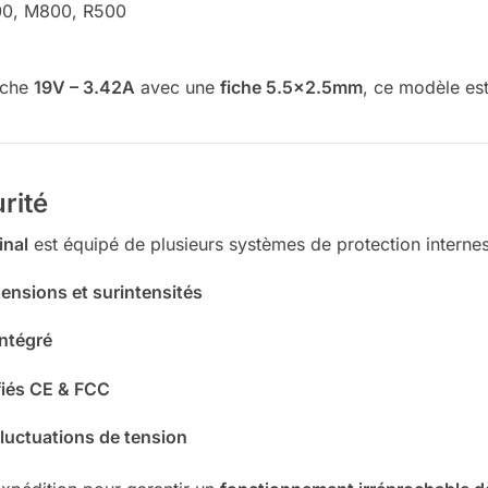
0, M800, R500
fiche
19V – 3.42A
avec une
fiche 5.5×2.5mm
, ce modèle es
rité
inal
est équipé de plusieurs systèmes de protection internes
tensions et surintensités
ntégré
fiés CE & FCC
fluctuations de tension