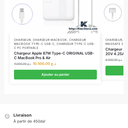
CHARGEUR
,
CHARGEUR MACBOOK
,
CHARGEUR
CHARGEUR
,
C
MACBOOK TYPE-C USB-C
,
CHARGEUR TYPE-C USB-
MAGSAFE 2
C PC PORTABLE
Chargeur A
Chargeur Apple 87W Type-C ORIGINAL USB-
20V 4.25A
C MacBook Pro & Air
9.500,00
د.ج
10.500,00
د.ج
11.000,00
د.ج
Ajouter au panier
Livraison
À partir de 450da!