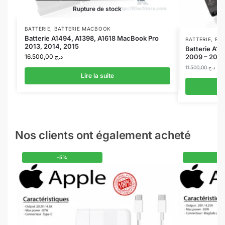
Rupture de stock
BATTERIE
,
BATTERIE MACBOOK
Batterie A1494, A1398, A1618 MacBook Pro
BATTERIE
,
BA
2013, 2014, 2015
Batterie A13
16.500,00
د.ج
2009 – 2012
11.500,00
د.ج
Lire la suite
Nos clients ont également acheté
-5%
-5