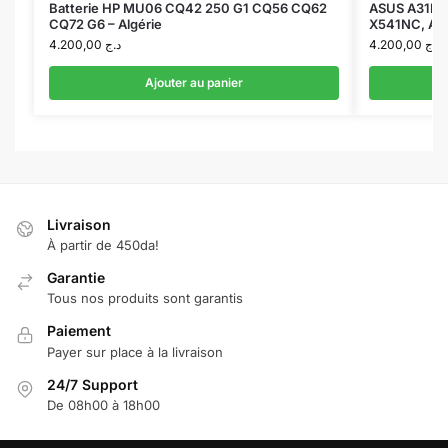
Batterie HP MU06 CQ42 250 G1 CQ56 CQ62
ASUS A31N16
CQ72 G6 – Algérie
X541NC, AS
4.200,00
د.ج
4.200,00
د.ج
Ajouter au panier
Livraison
À partir de 450da!
Garantie
Tous nos produits sont garantis
Paiement
Payer sur place à la livraison
24/7 Support
De 08h00 à 18h00