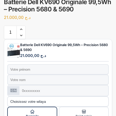
Batterie Dell KV690 Originale 99,5Wh
– Precision 5680 & 5690
21.000,00
د.ج
Batterie Dell KV690 Originale 99,5Wh – Precision 5680
& 5690
21.000,00
د.ج
Prénom
*
Nom
*
Téléphone
*
🇩🇿
Wilaya
*
Mode de livraison
*