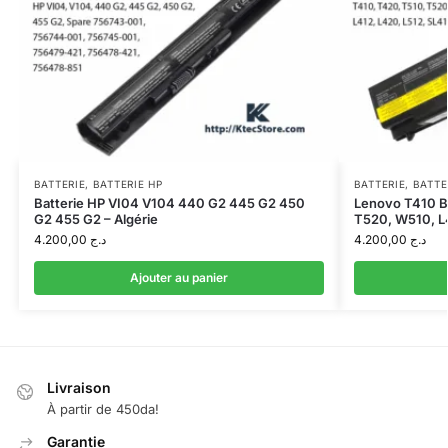
BATTERIE
,
BATTERIE HP
BATTERIE
,
BATTE
Batterie HP VI04 V104 440 G2 445 G2 450
Lenovo T410 B
G2 455 G2 – Algérie
T520, W510, L
4.200,00
د.ج
4.200,00
د.ج
Ajouter au panier
Livraison
À partir de 450da!
Garantie