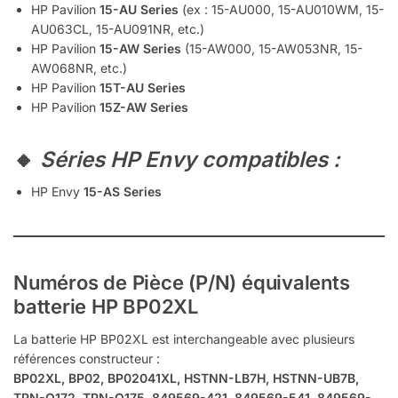
HP Pavilion
15-AU Series
(ex : 15-AU000, 15-AU010WM, 15-
AU063CL, 15-AU091NR, etc.)
HP Pavilion
15-AW Series
(15-AW000, 15-AW053NR, 15-
AW068NR, etc.)
HP Pavilion
15T-AU Series
HP Pavilion
15Z-AW Series
🔸
Séries HP Envy compatibles :
HP Envy
15-AS Series
Numéros de Pièce (P/N) équivalents
batterie HP BP02XL
La batterie HP BP02XL est interchangeable avec plusieurs
références constructeur :
BP02XL, BP02, BP02041XL, HSTNN-LB7H, HSTNN-UB7B,
TPN-Q172, TPN-Q175, 849569-421, 849569-541, 849569-