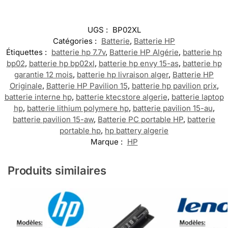
UGS :
BP02XL
Catégories :
Batterie
,
Batterie HP
Étiquettes :
batterie hp 7.7v
,
Batterie HP Algérie
,
batterie hp
bp02
,
batterie hp bp02xl
,
batterie hp envy 15-as
,
batterie hp
garantie 12 mois
,
batterie hp livraison alger
,
Batterie HP
Originale
,
Batterie HP Pavilion 15
,
batterie hp pavilion prix
,
batterie interne hp
,
batterie ktecstore algerie
,
batterie laptop
hp
,
batterie lithium polymere hp
,
batterie pavilion 15-au
,
batterie pavilion 15-aw
,
Batterie PC portable HP
,
batterie
portable hp
,
hp battery algerie
Marque :
HP
Produits similaires