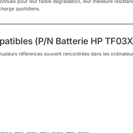
onnues pour leur faible dégradation, leur meilleure résistanc
charge quotidiens.
atibles (P/N Batterie HP TF03X
plusieurs références souvent rencontrées dans les ordinateu