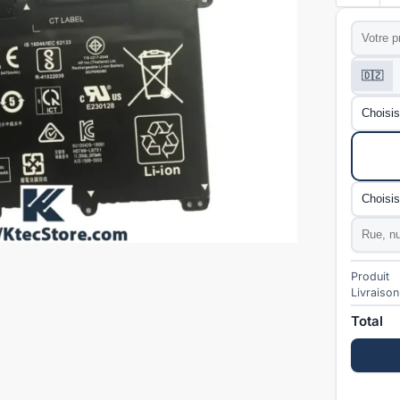
Prénom
*
Téléphon
🇩🇿
Wilaya
*
Mode de l
Commun
Adresse
Produit
Livraison
Total