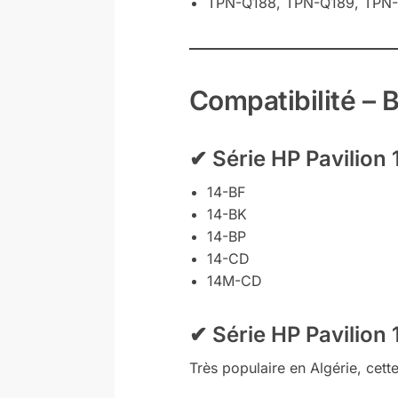
TPN-Q188, TPN-Q189, TPN-
Compatibilité – 
✔
Série HP Pavilion 
14-BF
14-BK
14-BP
14-CD
14M-CD
✔
Série HP Pavilion 
Très populaire en Algérie, cett