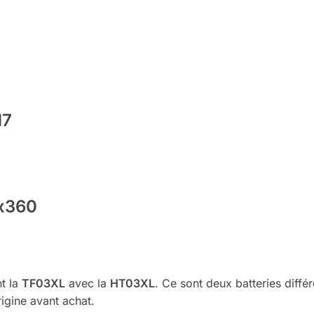
17
 x360
t la
TF03XL
avec la
HT03XL
. Ce sont deux batteries différ
rigine avant achat.