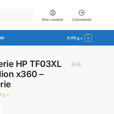
Recherche
Mon compte
Commande
NG
0,00
د.ج
0
erie HP TF03XL
lion x360 –
rie
9.500,00
د.ج