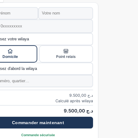
Nom
*
e
*
ivraison
*
Domicile
Point relais
e
*
*
9.500,00
د.ج
Calculé après wilaya
9.500,00
د.ج
Commander maintenant
Commande sécurisée