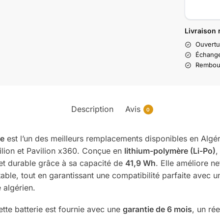
Livraison 
Ouvertu
Échange
Rembour
Description
Avis
0
le
est l’un des meilleurs remplacements disponibles en Algéri
ilion et Pavilion x360. Conçue en
lithium-polymère (Li-Po)
,
 et durable grâce à sa capacité de
41,9 Wh
. Elle améliore n
ble, tout en garantissant une compatibilité parfaite avec
 algérien.
cette batterie est fournie avec une
garantie de 6 mois
, un ré