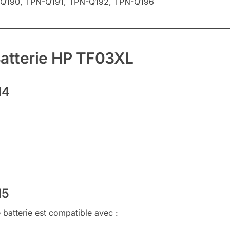
Q190, TPN-Q191, TPN-Q192, TPN-Q196
Batterie HP TF03XL
14
15
e batterie est compatible avec :