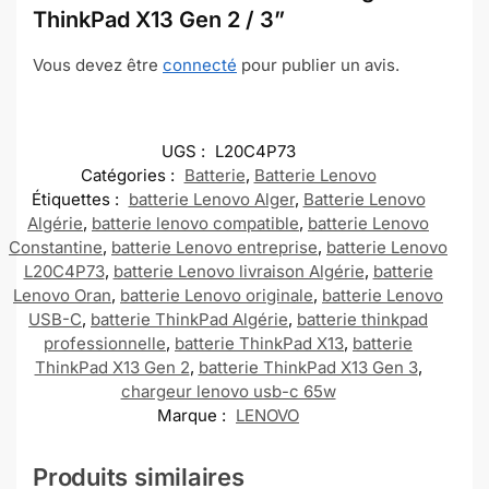
ThinkPad X13 Gen 2 / 3”
Vous devez être
connecté
pour publier un avis.
UGS :
L20C4P73
Catégories :
Batterie
,
Batterie Lenovo
Étiquettes :
batterie Lenovo Alger
,
Batterie Lenovo
Algérie
,
batterie lenovo compatible
,
batterie Lenovo
Constantine
,
batterie Lenovo entreprise
,
batterie Lenovo
L20C4P73
,
batterie Lenovo livraison Algérie
,
batterie
Lenovo Oran
,
batterie Lenovo originale
,
batterie Lenovo
USB-C
,
batterie ThinkPad Algérie
,
batterie thinkpad
professionnelle
,
batterie ThinkPad X13
,
batterie
ThinkPad X13 Gen 2
,
batterie ThinkPad X13 Gen 3
,
chargeur lenovo usb-c 65w
Marque :
LENOVO
Produits similaires