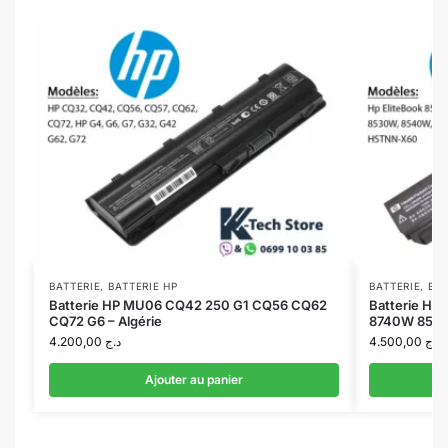
BATTERIE
,
BATTERIE HP
BATTERIE
,
BAT
Batterie HP MU06 CQ42 250 G1 CQ56 CQ62
Batterie HP
CQ72 G6 – Algérie
8740W 8530W
4.200,00
د.ج
4.500,00
د.ج
Ajouter au panier