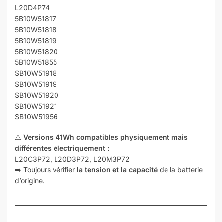
L20D4P74
5B10W51817
5B10W51818
5B10W51819
5B10W51820
5B10W51855
SB10W51918
SB10W51919
SB10W51920
SB10W51921
SB10W51956
⚠️
Versions 41Wh compatibles physiquement mais
différentes électriquement :
L20C3P72, L20D3P72, L20M3P72
➡️ Toujours vérifier
la tension et la capacité
de la batterie
d’origine.