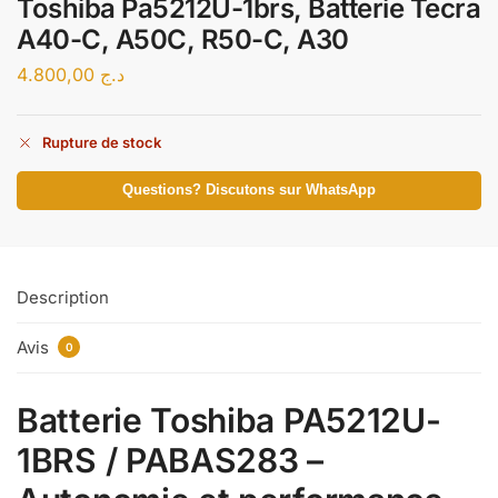
Toshiba Pa5212U-1brs, Batterie Tecra
A40-C, A50C, R50-C, A30
4.800,00
د.ج
Rupture de stock
Questions? Discutons sur WhatsApp
Description
Avis
0
Batterie Toshiba PA5212U-
1BRS / PABAS283 –