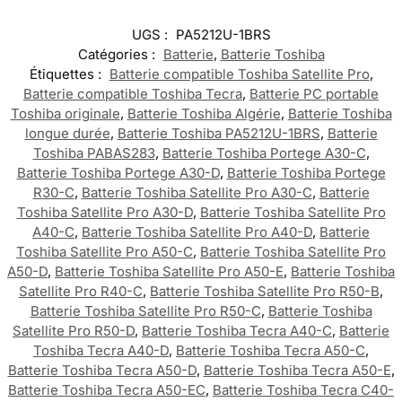
UGS :
PA5212U-1BRS
Catégories :
Batterie
,
Batterie Toshiba
Étiquettes :
Batterie compatible Toshiba Satellite Pro
,
Batterie compatible Toshiba Tecra
,
Batterie PC portable
Toshiba originale
,
Batterie Toshiba Algérie
,
Batterie Toshiba
longue durée
,
Batterie Toshiba PA5212U-1BRS
,
Batterie
Toshiba PABAS283
,
Batterie Toshiba Portege A30-C
,
Batterie Toshiba Portege A30-D
,
Batterie Toshiba Portege
R30-C
,
Batterie Toshiba Satellite Pro A30-C
,
Batterie
Toshiba Satellite Pro A30-D
,
Batterie Toshiba Satellite Pro
A40-C
,
Batterie Toshiba Satellite Pro A40-D
,
Batterie
Toshiba Satellite Pro A50-C
,
Batterie Toshiba Satellite Pro
A50-D
,
Batterie Toshiba Satellite Pro A50-E
,
Batterie Toshiba
Satellite Pro R40-C
,
Batterie Toshiba Satellite Pro R50-B
,
Batterie Toshiba Satellite Pro R50-C
,
Batterie Toshiba
Satellite Pro R50-D
,
Batterie Toshiba Tecra A40-C
,
Batterie
Toshiba Tecra A40-D
,
Batterie Toshiba Tecra A50-C
,
Batterie Toshiba Tecra A50-D
,
Batterie Toshiba Tecra A50-E
,
Batterie Toshiba Tecra A50-EC
,
Batterie Toshiba Tecra C40-