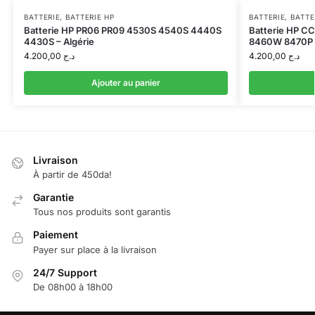
BATTERIE
,
BATTERIE HP
BATTERIE
,
BATTE
Batterie HP PR06 PR09 4530S 4540S 4440S
Batterie HP 
4430S – Algérie
8460W 8470P –
4.200,00
د.ج
4.200,00
د.ج
Ajouter au panier
Livraison
À partir de 450da!
Garantie
Tous nos produits sont garantis
Paiement
Payer sur place à la livraison
24/7 Support
De 08h00 à 18h00