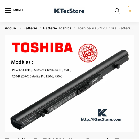
MENU
0
Accueil
Batterie
Batterie Toshiba
Toshiba Pa5212U-1brs, Batterie Tecra A40-C, A50C, R50-C, A30
/
/
/