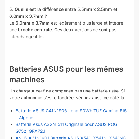
5. Quelle est la différence entre 5.5mm x 2.5mm et
6.0mm x 3.7mm ?
Le
6.0mm x 3.7mm
est légèrement plus large et intègre
une
broche centrale
. Ces deux versions ne sont pas
interchangeables.
Batteries ASUS pour les mêmes
machines
Un chargeur neuf ne compense pas une batterie usée. Si
votre autonomie s’est effondrée, vérifiez aussi ce côté-là :
Batterie ASUS C41N1906 Long 90Wh TUF Gaming F15
– Algérie
Batterie Asus A32N1511 Originale pour ASUS ROG
G752, GFX72J
ASUS A31N1601 Batterie ASUS X541, X541N, X541NC,