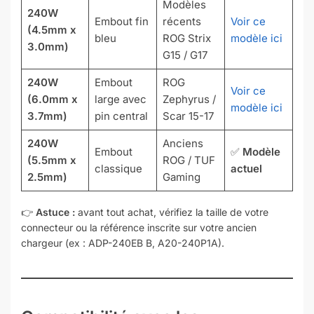
Modèles
240W
Embout fin
récents
Voir ce
(4.5mm x
bleu
ROG Strix
modèle ici
3.0mm)
G15 / G17
240W
Embout
ROG
Voir ce
(6.0mm x
large avec
Zephyrus /
modèle ici
3.7mm)
pin central
Scar 15-17
240W
Anciens
Embout
✅
Modèle
(5.5mm x
ROG / TUF
classique
actuel
2.5mm)
Gaming
👉
Astuce :
avant tout achat, vérifiez la taille de votre
connecteur ou la référence inscrite sur votre ancien
chargeur (ex : ADP-240EB B, A20-240P1A).