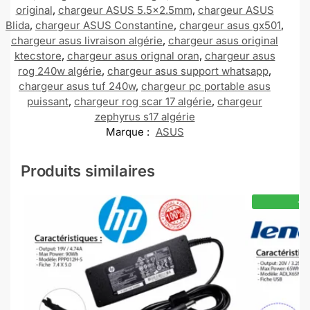
original
,
chargeur ASUS 5.5x2.5mm
,
chargeur ASUS
Blida
,
chargeur ASUS Constantine
,
chargeur asus gx501
,
chargeur asus livraison algérie
,
chargeur asus original
ktecstore
,
chargeur asus orignal oran
,
chargeur asus
rog 240w algérie
,
chargeur asus support whatsapp
,
chargeur asus tuf 240w
,
chargeur pc portable asus
puissant
,
chargeur rog scar 17 algérie
,
chargeur
zephyrus s17 algérie
Marque :
ASUS
Produits similaires
-1