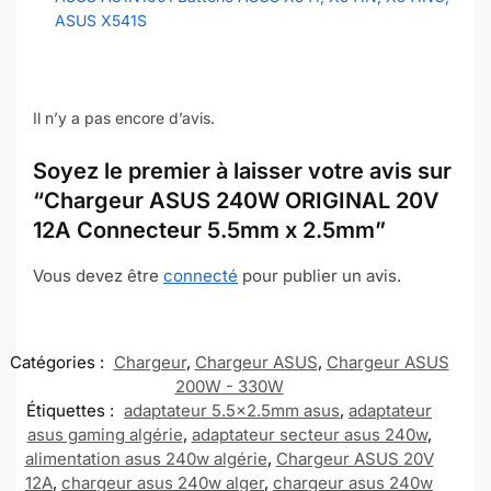
ASUS X541S
Il n’y a pas encore d’avis.
Soyez le premier à laisser votre avis sur
“Chargeur ASUS 240W ORIGINAL 20V
12A Connecteur 5.5mm x 2.5mm”
Vous devez être
connecté
pour publier un avis.
Catégories :
Chargeur
,
Chargeur ASUS
,
Chargeur ASUS
200W - 330W
Étiquettes :
adaptateur 5.5x2.5mm asus
,
adaptateur
asus gaming algérie
,
adaptateur secteur asus 240w
,
alimentation asus 240w algérie
,
Chargeur ASUS 20V
12A
,
chargeur asus 240w alger
,
chargeur asus 240w