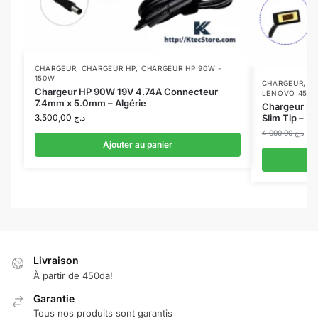
CHARGEUR
,
CHARGEUR HP
,
CHARGEUR HP 90W -
150W
CHARGEUR
,
C
Chargeur HP 90W 19V 4.74A Connecteur
LENOVO 45W 
7.4mm x 5.0mm – Algérie
Chargeur L
3.500,00
د.ج
Slim Tip – X
4.000,00
د.ج
Ajouter au panier
Livraison
À partir de 450da!
Garantie
Tous nos produits sont garantis