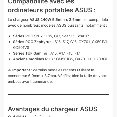
Compatibilité avec les
ordinateurs portables ASUS :
Le chargeur
ASUS 240W 5.5mm x 2.5mm
est compatible
avec de nombreux modèles ASUS puissants, notamment :
Séries ROG Strix :
G15, G17, Scar 15, Scar 17
Séries ROG Zephyrus :
S15, S17, G15, GX701, GX501VI,
GX501VS
Séries TUF Gaming :
A15, A17, F15, F17
Anciens modèles ROG :
GM501GS, GX701GX, G703GI
⚠️
Important :
certains modèles récents utilisent le
connecteur 6.0mm x 3.7mm. Vérifiez bien la taille de votre
embout avant commande.
Avantages du chargeur ASUS