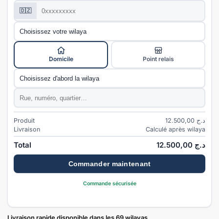
Téléphone
*
🇩🇿
Wilaya
*
Mode de livraison
*
Domicile
Point relais
Commune
*
Adresse
*
Produit
12.500,00
د.ج
Livraison
Calculé après wilaya
Total
12.500,00
د.ج
Commander maintenant
Commande sécurisée
Livraison rapide disponible dans les 69 wilayas.