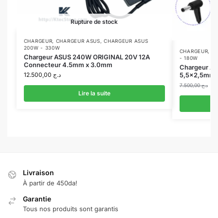
Rupture de stock
CHARGEUR
,
CHARGEUR ASUS
,
CHARGEUR ASUS
200W - 330W
CHARGEUR
,
C
Chargeur ASUS 240W ORIGINAL 20V 12A
- 180W
Connecteur 4.5mm x 3.0mm
Chargeur AS
12.500,00
د.ج
5,5×2,5mm A
7.500,00
د.ج
Lire la suite
Livraison
À partir de 450da!
Garantie
Tous nos produits sont garantis