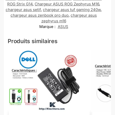
ROG Strix G14
,
Chargeur ASUS ROG Zephyrus M16
,
chargeur asus setif
,
chargeur asus tuf gaming 240w
,
chargeur asus zenbook pro duo
,
chargeur asus
zephyrus m16
Marque :
ASUS
Produits similaires