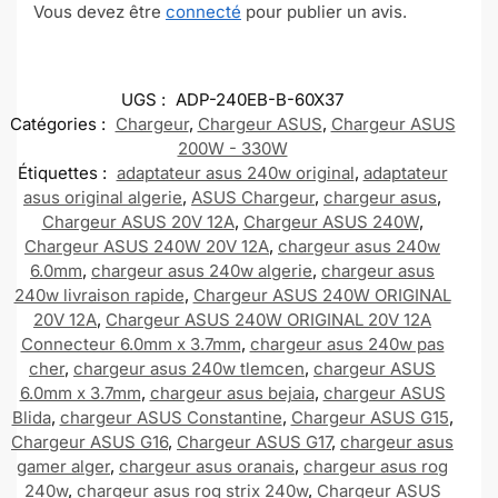
Vous devez être
connecté
pour publier un avis.
UGS :
ADP-240EB-B-60X37
Catégories :
Chargeur
,
Chargeur ASUS
,
Chargeur ASUS
200W - 330W
Étiquettes :
adaptateur asus 240w original
,
adaptateur
asus original algerie
,
ASUS Chargeur
,
chargeur asus
,
Chargeur ASUS 20V 12A
,
Chargeur ASUS 240W
,
Chargeur ASUS 240W 20V 12A
,
chargeur asus 240w
6.0mm
,
chargeur asus 240w algerie
,
chargeur asus
240w livraison rapide
,
Chargeur ASUS 240W ORIGINAL
20V 12A
,
Chargeur ASUS 240W ORIGINAL 20V 12A
Connecteur 6.0mm x 3.7mm
,
chargeur asus 240w pas
cher
,
chargeur asus 240w tlemcen
,
chargeur ASUS
6.0mm x 3.7mm
,
chargeur asus bejaia
,
chargeur ASUS
Blida
,
chargeur ASUS Constantine
,
Chargeur ASUS G15
,
Chargeur ASUS G16
,
Chargeur ASUS G17
,
chargeur asus
gamer alger
,
chargeur asus oranais
,
chargeur asus rog
240w
,
chargeur asus rog strix 240w
,
Chargeur ASUS