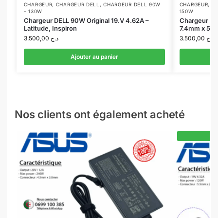
CHARGEUR
,
CHARGEUR DELL
,
CHARGEUR DELL 90W
CHARGEUR
,
C
- 130W
150W
Chargeur DELL 90W Original 19.V 4.62A –
Chargeur HP
Latitude, Inspiron
7.4mm x 5.0
3.500,00
د.ج
3.500,00
د.ج
Ajouter au panier
Nos clients ont également acheté
-7