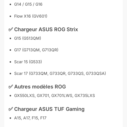
G14 / G15 / G16
Flow X16 (GV601)
✅ Chargeur
ASUS ROG Strix
G15 (G513QM)
G17 (G713QM, G713QR)
Scar 15 (G533)
Scar 17 (G733QM, G733QR, G733QS, G733QSA)
✅
Autres modèles ROG
GX550LXS, GX701, GX701LWS, GX735LXS
✅ Chargeur
ASUS TUF Gaming
A15, A17, F15, F17