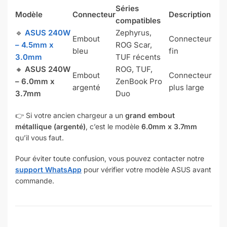
Séries
Modèle
Connecteur
Description
compatibles
🔹
ASUS 240W
Zephyrus,
Embout
Connecteur
– 4.5mm x
ROG Scar,
bleu
fin
3.0mm
TUF récents
🔸
ASUS 240W
ROG, TUF,
Embout
Connecteur
– 6.0mm x
ZenBook Pro
argenté
plus large
3.7mm
Duo
👉 Si votre ancien chargeur a un
grand embout
métallique (argenté)
, c’est le modèle
6.0mm x 3.7mm
qu’il vous faut.
Pour éviter toute confusion, vous pouvez contacter notre
support WhatsApp
pour vérifier votre modèle ASUS avant
commande.