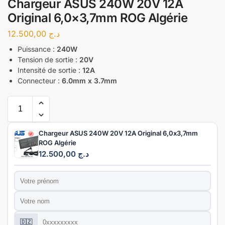
Chargeur ASUS 240W 20V 12A
Original 6,0×3,7mm ROG Algérie
12.500,00
د.ج
Puissance :
240W
Tension de sortie :
20V
Intensité de sortie :
12A
Connecteur :
6.0mm x 3.7mm
Chargeur ASUS 240W 20V 12A Original 6,0x3,7mm
ROG Algérie
12.500,00
د.ج
Prénom
*
Nom
*
Téléphone
*
🇩🇿