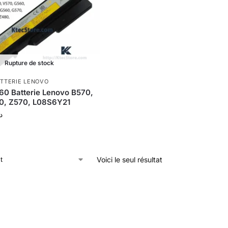
Rupture de stock
TTERIE LENOVO
0 Batterie Lenovo B570,
0, Z570, L08S6Y21
د
Voici le seul résultat