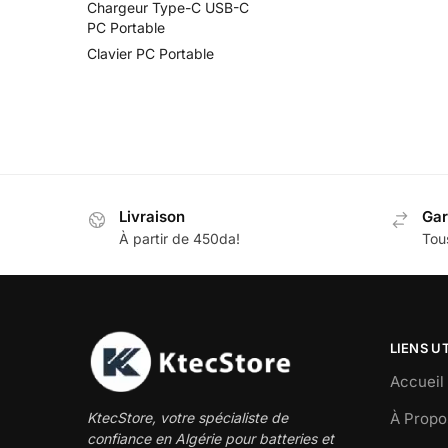
Chargeur Type-C USB-C
PC Portable
Clavier PC Portable
Livraison
Gar
À partir de 450da!
Tous
LIENS U
Accueil
À Propo
KtecStore, votre spécialiste de
confiance en Algérie pour batteries et