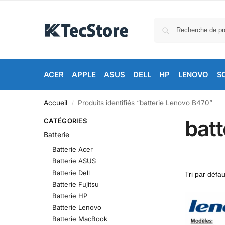
ACER
APPLE
ASUS
DELL
HP
LENOVO
S
Accueil
Produits identifiés “batterie Lenovo B470”
/
bat
CATÉGORIES
Batterie
Batterie Acer
Batterie ASUS
Batterie Dell
Batterie Fujitsu
Batterie HP
Batterie Lenovo
Batterie MacBook