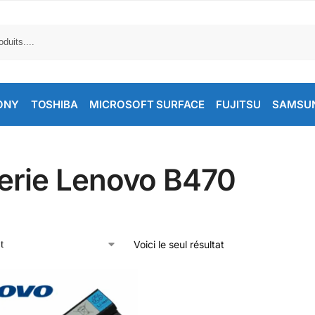
ONY
TOSHIBA
MICROSOFT SURFACE
FUJITSU
SAMSU
terie Lenovo B470
Voici le seul résultat