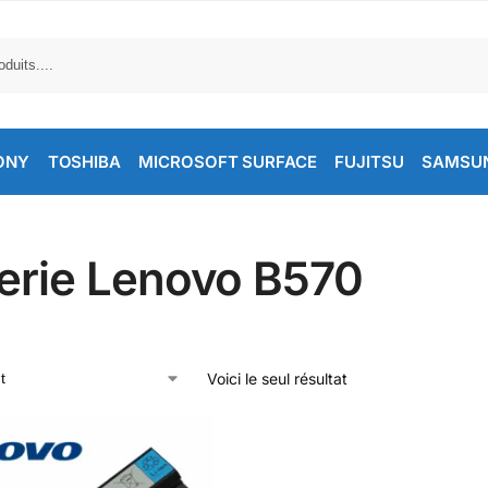
ONY
TOSHIBA
MICROSOFT SURFACE
FUJITSU
SAMSU
terie Lenovo B570
Voici le seul résultat