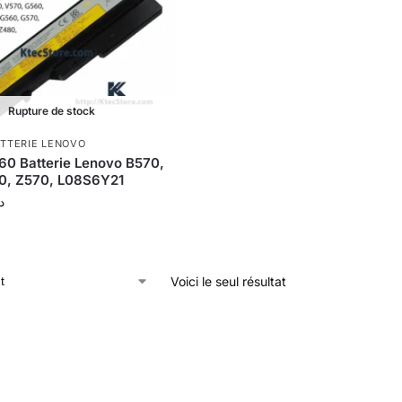
Rupture de stock
TTERIE LENOVO
0 Batterie Lenovo B570,
0, Z570, L08S6Y21
د
Voici le seul résultat