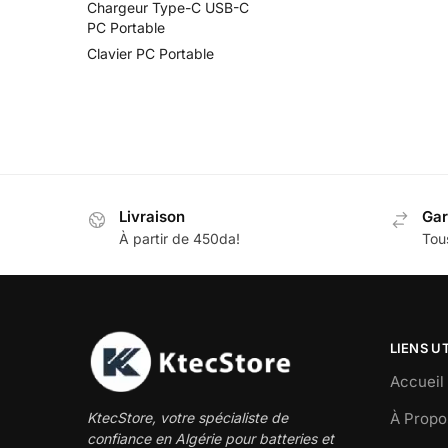
Chargeur Type-C USB-C
PC Portable
Clavier PC Portable
Livraison
Gar
À partir de 450da!
Tous
LIENS U
Accueil
À Propo
KtecStore, votre spécialiste de
confiance en Algérie pour batteries et