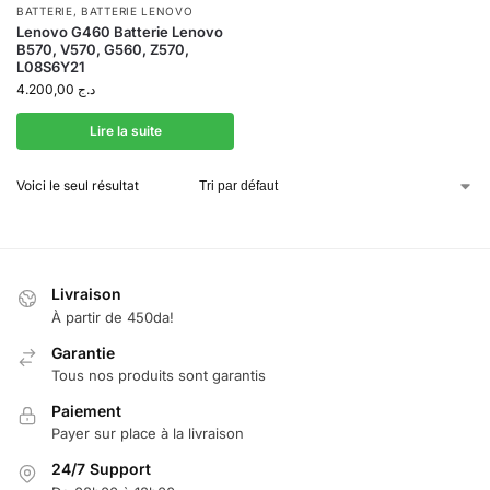
BATTERIE
,
BATTERIE LENOVO
Lenovo G460 Batterie Lenovo
B570, V570, G560, Z570,
L08S6Y21
4.200,00
د.ج
Lire la suite
Voici le seul résultat
Livraison
À partir de 450da!
Garantie
Tous nos produits sont garantis
Paiement
Payer sur place à la livraison
24/7 Support