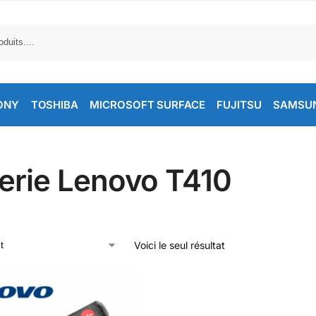
ONY
TOSHIBA
MICROSOFT SURFACE
FUJITSU
SAMSU
terie Lenovo T410
Voici le seul résultat