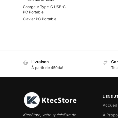
Chargeur Type-C USB-C
PC Portable
Clavier PC Portable
Livraison
Gar
À partir de 450da!
Tous
LIENS U
Accueil
À Propo
KtecStore, votre spécialiste de