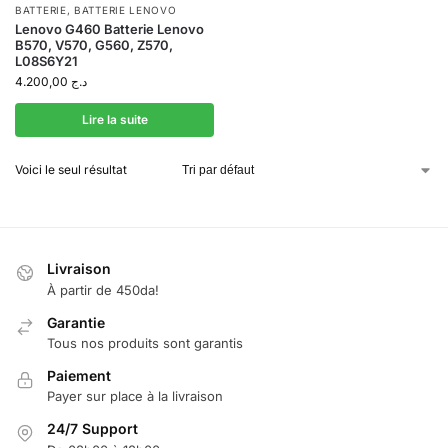
BATTERIE
,
BATTERIE LENOVO
Lenovo G460 Batterie Lenovo
B570, V570, G560, Z570,
L08S6Y21
4.200,00
د.ج
Lire la suite
Voici le seul résultat
Livraison
À partir de 450da!
Garantie
Tous nos produits sont garantis
Paiement
Payer sur place à la livraison
24/7 Support