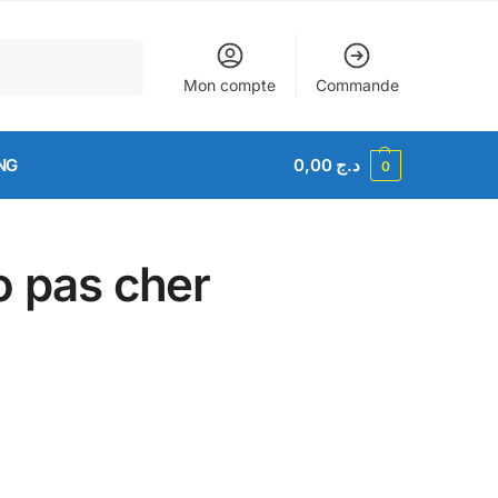
Recherche
Mon compte
Commande
NG
0,00
د.ج
0
o pas cher