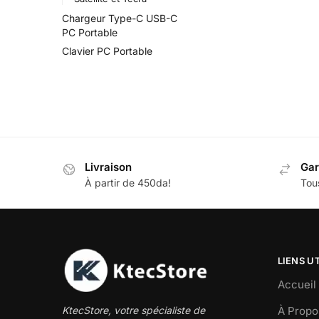
Chargeur Type-C USB-C
PC Portable
Clavier PC Portable
Livraison
Gar
À partir de 450da!
Tous
LIENS U
Accueil
À Propo
KtecStore, votre spécialiste de