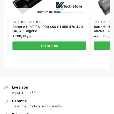
Rupture de stock
BATTERIE
,
BATTERIE HP
BATTERIE
,
BAT
Batterie HP FP06 FP09 450 G1 455 470 440
Batterie HP
G0/G1 – Algérie
6820s – Algé
4.200,00
د.ج
4.200,00
د.ج
Lire la suite
Livraison
À partir de 450da!
Garantie
Tous nos produits sont garantis