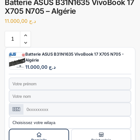
Batterie ASUS B31N1635 VivoBook 17
X705 N705 – Algérie
11.000,00
د.ج
Batterie ASUS B31N1635 VivoBook 17 X705 N705 -
Algérie
11.000,00
د.ج
Prénom
*
Nom
*
Téléphone
*
🇩🇿
Wilaya
*
Mode de livraison
*