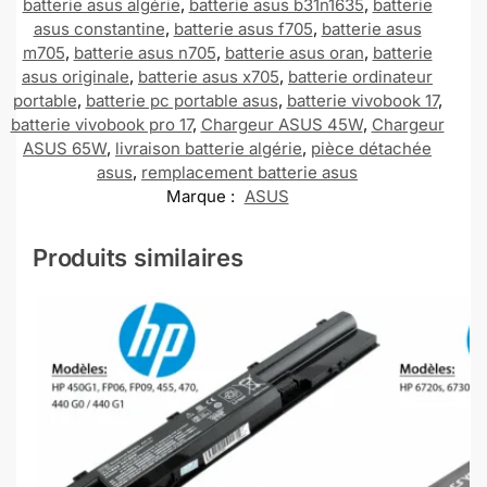
batterie asus algérie
,
batterie asus b31n1635
,
batterie
asus constantine
,
batterie asus f705
,
batterie asus
m705
,
batterie asus n705
,
batterie asus oran
,
batterie
asus originale
,
batterie asus x705
,
batterie ordinateur
portable
,
batterie pc portable asus
,
batterie vivobook 17
,
batterie vivobook pro 17
,
Chargeur ASUS 45W
,
Chargeur
ASUS 65W
,
livraison batterie algérie
,
pièce détachée
asus
,
remplacement batterie asus
Marque :
ASUS
Produits similaires