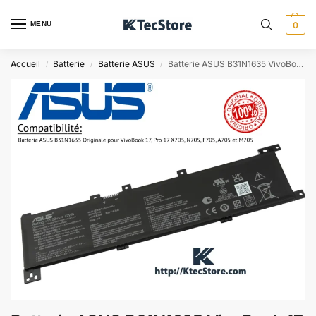
MENU
0
Accueil
Batterie
Batterie ASUS
Batterie ASUS B31N1635 VivoBook 17 X705 N705 – Algérie
/
/
/