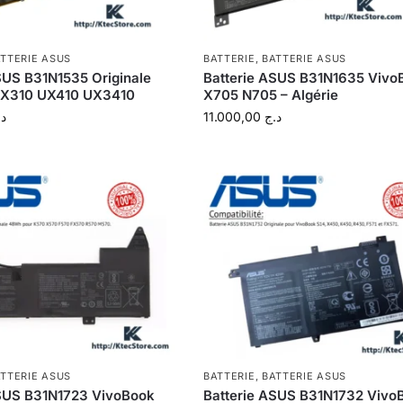
TTERIE ASUS
BATTERIE
,
BATTERIE ASUS
SUS B31N1535 Originale
Batterie ASUS B31N1635 Vivo
X310 UX410 UX3410
X705 N705 – Algérie
د.
11.000,00
د.ج
TTERIE ASUS
BATTERIE
,
BATTERIE ASUS
ASUS B31N1723 VivoBook
Batterie ASUS B31N1732 Vivo