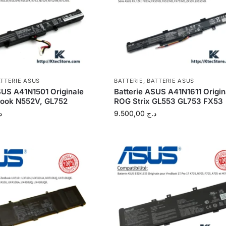
TTERIE ASUS
BATTERIE
,
BATTERIE ASUS
SUS A41N1501 Originale
Batterie ASUS A41N1611 Origin
Book N552V, GL752
ROG Strix GL553 GL753 FX53
د
9.500,00
د.ج