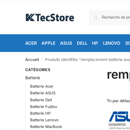
ACER
APPLE
ASUS
DELL
HP
LENOVO
S
Accueil
Produits identifiés “remplacement batterie as
/
rem
CATÉGORIES
Batterie
Batterie Acer
Batterie ASUS
Batterie Dell
Batterie Fujitsu
Batterie HP
Batterie Lenovo
Batterie MacBook