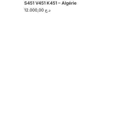
S451 V451 K451 – Algérie
12.000,00
د.ج