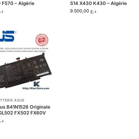
F570 – Algérie
S14 X430 K430 – Algérie
د.
9.500,00
د.ج
TTERIE ASUS
sus B41N1526 Originale
 GL502 FX502 FX60V
د.