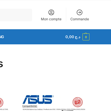
Recherche
Mon compte
Commande
NG
0,00
د.ج
0
s