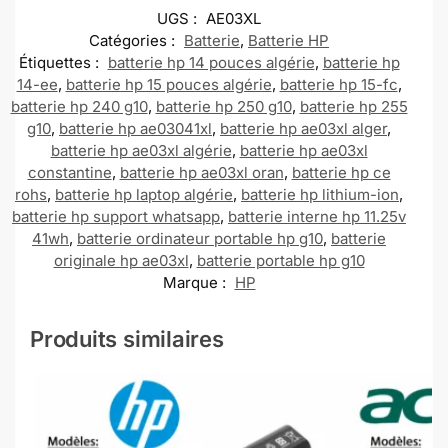
UGS :
AE03XL
Catégories :
Batterie
,
Batterie HP
Étiquettes :
batterie hp 14 pouces algérie
,
batterie hp
14-ee
,
batterie hp 15 pouces algérie
,
batterie hp 15-fc
,
batterie hp 240 g10
,
batterie hp 250 g10
,
batterie hp 255
g10
,
batterie hp ae03041xl
,
batterie hp ae03xl alger
,
batterie hp ae03xl algérie
,
batterie hp ae03xl
constantine
,
batterie hp ae03xl oran
,
batterie hp ce
rohs
,
batterie hp laptop algérie
,
batterie hp lithium-ion
,
batterie hp support whatsapp
,
batterie interne hp 11.25v
41wh
,
batterie ordinateur portable hp g10
,
batterie
originale hp ae03xl
,
batterie portable hp g10
Marque :
HP
Produits similaires