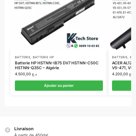
BATTERIE
,
BATTERIE HP
BATTERIE
,
BAT
Batterie HP HSTNN-IB75 DV7 HSTNN-C50C
ACER AL12A3
HSTNN-Q35C – Algérie
V5-471, V5-
4.500,00
د.ج
4.200,00
د.ج
Ajouter au panier
Livraison
À partir de 450da!