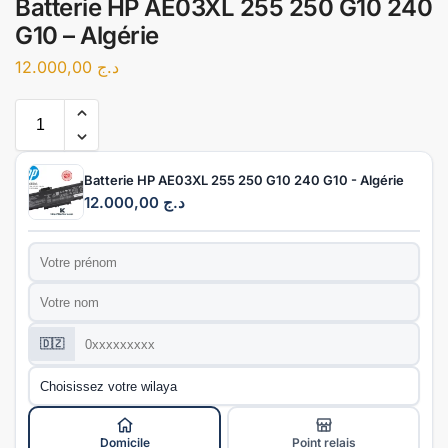
Batterie HP AE03XL 255 250 G10 240
G10 – Algérie
12.000,00
د.ج
Batterie HP AE03XL 255 250 G10 240 G10 - Algérie
12.000,00
د.ج
Prénom
*
Nom
*
Téléphone
*
🇩🇿
Wilaya
*
Mode de livraison
*
Domicile
Point relais