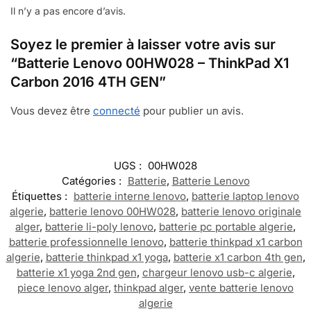
Il n’y a pas encore d’avis.
Soyez le premier à laisser votre avis sur
“Batterie Lenovo 00HW028 – ThinkPad X1
Carbon 2016 4TH GEN”
Vous devez être
connecté
pour publier un avis.
UGS :
00HW028
Catégories :
Batterie
,
Batterie Lenovo
Étiquettes :
batterie interne lenovo
,
batterie laptop lenovo
algerie
,
batterie lenovo 00HW028
,
batterie lenovo originale
alger
,
batterie li-poly lenovo
,
batterie pc portable algerie
,
batterie professionnelle lenovo
,
batterie thinkpad x1 carbon
algerie
,
batterie thinkpad x1 yoga
,
batterie x1 carbon 4th gen
,
batterie x1 yoga 2nd gen
,
chargeur lenovo usb-c algerie
,
piece lenovo alger
,
thinkpad alger
,
vente batterie lenovo
algerie