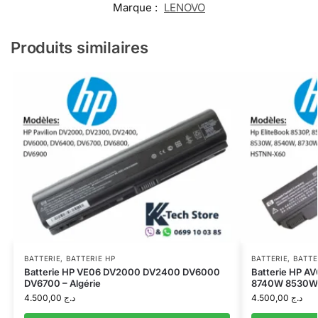
Marque :
LENOVO
Produits similaires
BATTERIE
,
BATTERIE HP
BATTERIE
,
BATTE
Batterie HP VE06 DV2000 DV2400 DV6000
Batterie HP A
DV6700 – Algérie
8740W 8530W –
4.500,00
د.ج
4.500,00
د.ج