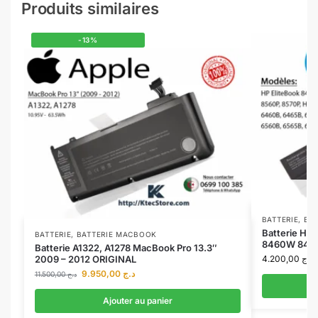
Produits similaires
-13%
BATTERIE
,
BAT
Batterie H
BATTERIE
,
BATTERIE MACBOOK
8460W 8470P
Batterie A1322, A1278 MacBook Pro 13.3″
2009 – 2012 ORIGINAL
4.200,00
د.ج
9.950,00
د.ج
11.500,00
د.ج
Ajouter au panier