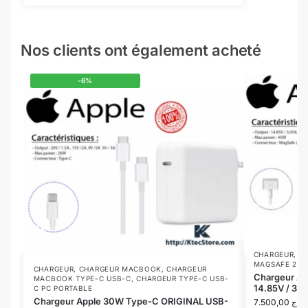
Nos clients ont également acheté
-6%
CHARGEUR
,
C
MAGSAFE 2
CHARGEUR
,
CHARGEUR MACBOOK
,
CHARGEUR
Chargeur A
MACBOOK TYPE-C USB-C
,
CHARGEUR TYPE-C USB-
14.85V / 3.
C PC PORTABLE
Chargeur Apple 30W Type-C ORIGINAL USB-
7.500,00
د.ج