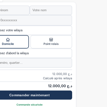
Nom
*
e
*
ivraison
*
Domicile
Point relais
e
*
*
12.000,00
د.ج
Calculé après wilaya
12.000,00
د.ج
Commander maintenant
Commande sécurisée