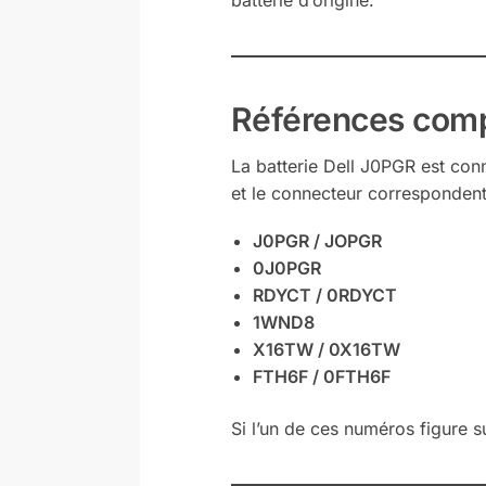
batterie d’origine.
Références comp
La batterie Dell J0PGR est con
et le connecteur correspondent
J0PGR / JOPGR
0J0PGR
RDYCT / 0RDYCT
1WND8
X16TW / 0X16TW
FTH6F / 0FTH6F
Si l’un de ces numéros figure s