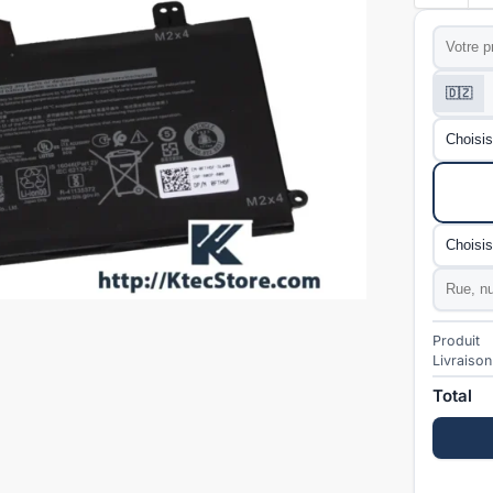
Prénom
*
Téléphon
🇩🇿
Wilaya
*
Mode de l
Commun
Adresse
Produit
Livraison
Total