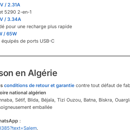
V / 2.31A
 et 5290 2-en-1
V / 3.34A
é pour une recharge plus rapide
W / 65W
e équipés de ports USB-C
ison en Algérie
os
conditions de retour et garantie
contre tout défaut de fab
toire national algérien
naba, Sétif, Blida, Béjaïa, Tizi Ouzou, Batna, Biskra, Ouargla
t soigneusement emballée
hatsApp
:
0385?text=Salem
,