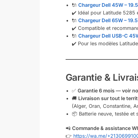
🔌
Chargeur Dell 45W – 19.5
✔️ Idéal pour Latitude 5285
🔌
Chargeur Dell 65W – 19.5
✔️ Compatible et recommand
🔌
Chargeur Dell USB-C 45
✔️ Pour les modèles Latitud
Garantie & Livra
✅
Garantie 6 mois — voir n
🚚
Livraison sur tout le terri
(Alger, Oran, Constantine, An
📦 Batterie neuve, testée e
📲
Commande & assistance W
👉
https://wa.me/+213069910