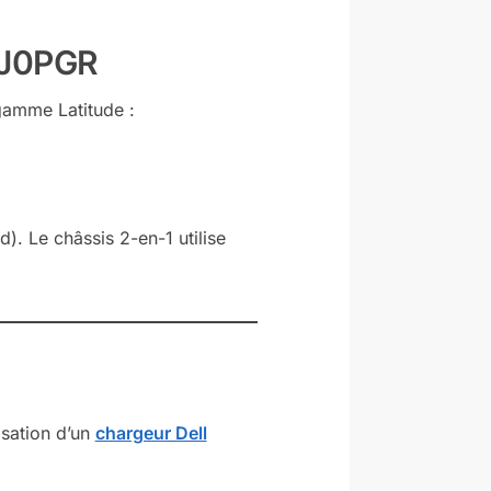
l J0PGR
gamme Latitude :
). Le châssis 2-en-1 utilise
isation d’un
chargeur Dell