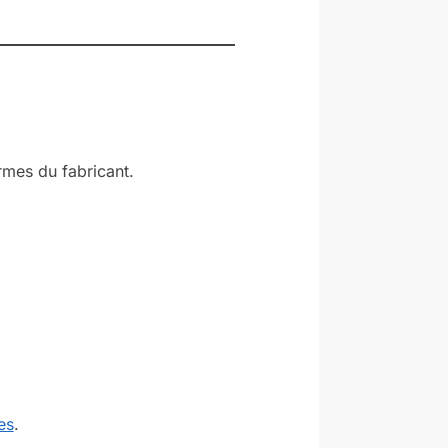
rmes du fabricant.
es
.