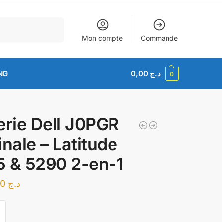
Recherche
Mon compte
Commande
NG
0,00
د.ج
0
erie Dell J0PGR
inale – Latitude
 & 5290 2-en-1
12.000,00
د.ج