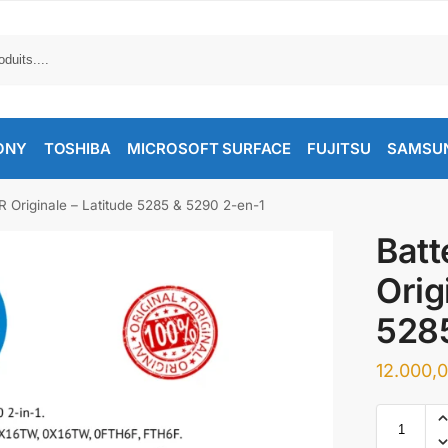
ONY
TOSHIBA
MICROSOFT SURFACE
FUJITSU
SAMSU
R Originale – Latitude 5285 & 5290 2-en-1
Batt
Orig
5285