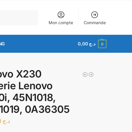
Recherche
Mon compte
Commande
NG
0,00
د.ج
0
ovo X230
erie Lenovo
i, 45N1018,
1019, 0A36305
6.000,00
د.ج