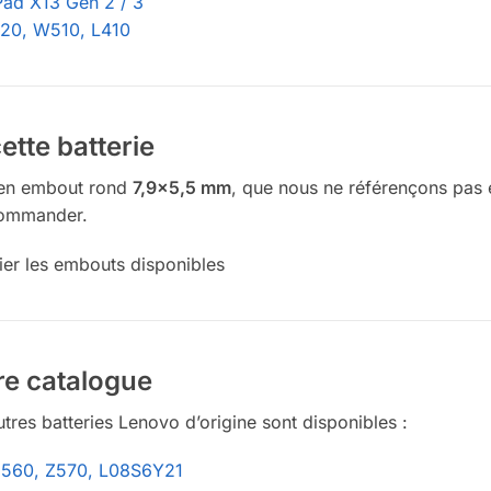
Pad X13 Gen 2 / 3
520, W510, L410
ette batterie
cien embout rond
7,9×5,5 mm
, que nous ne référençons pas 
 commander.
ier les embouts disponibles
re catalogue
tres batteries Lenovo d’origine sont disponibles :
G560, Z570, L08S6Y21