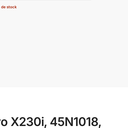
 de stock
vo X230i, 45N1018,