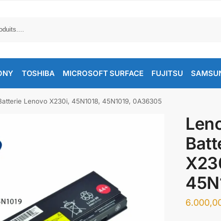
ONY
TOSHIBA
MICROSOFT SURFACE
FUJITSU
SAMSU
atterie Lenovo X230i, 45N1018, 45N1019, 0A36305
Len
Batt
X230
45N